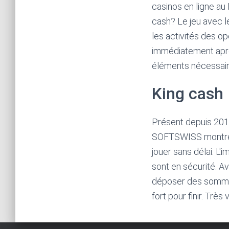
casinos en ligne au
cash? Le jeu avec l
les activités des o
immédiatement après
éléments nécessaire
King cash
Présent depuis 201
SOFTSWISS montre a
jouer sans délai. L'
sont en sécurité. Av
déposer des sommes 
fort pour finir. Très