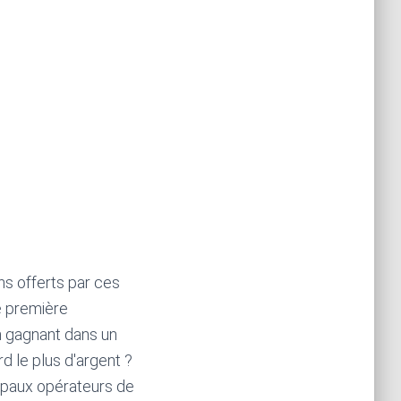
ns offerts par ces
de première
h gagnant dans un
d le plus d'argent ?
ncipaux opérateurs de