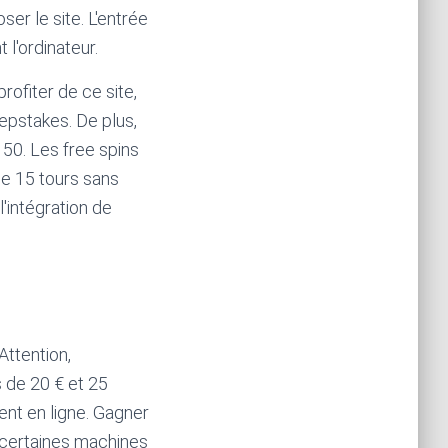
er le site. L'entrée
l'ordinateur.
rofiter de ce site,
epstakes. De plus,
50. Les free spins
de 15 tours sans
'intégration de
Attention,
s de 20 € et 25
gent en ligne. Gagner
e certaines machines