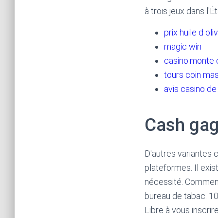
à trois jeux dans l'
prix huile d ol
magic win
casino.monte 
tours coin mas
avis casino d
Cash gag
D'autres variantes 
plateformes. Il exis
nécessité. Comment
bureau de tabac. 10 
Libre à vous inscrir