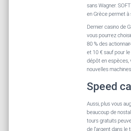
sans Wagner. SOFTSW
en Grèce permet à s
Dernier casino de G
vous pourrez choisi
80 % des actionnair
et 10 € sauf pour l
dépôt en espèces, v
nouvelles machines 
Speed c
Aussi, plus vous au
beaucoup de nostalg
tours gratuits peuve
de l'argent dans le