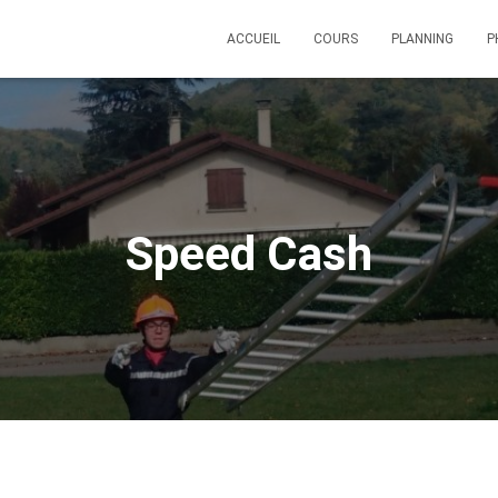
ACCUEIL
COURS
PLANNING
P
Speed Cash