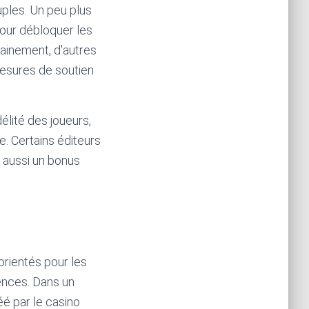
uples. Un peu plus
pour débloquer les
hainement, d'autres
mesures de soutien
délité des joueurs,
e. Certains éditeurs
 aussi un bonus
orientés pour les
rences. Dans un
éé par le casino