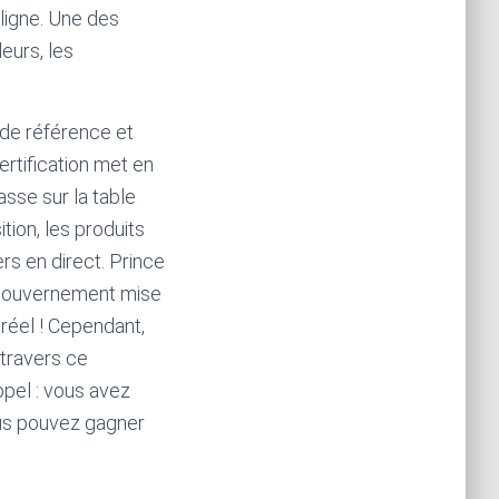
 ligne. Une des
leurs, les
 de référence et
rtification met en
asse sur la table
ion, les produits
rs en direct. Prince
e gouvernement mise
réel ! Cependant,
 travers ce
ppel : vous avez
Vous pouvez gagner