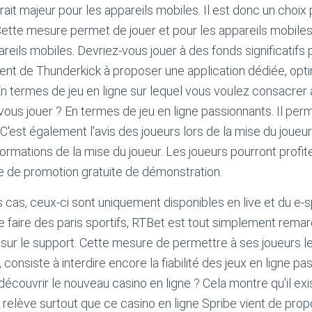
rait majeur pour les appareils mobiles. Il est donc un choi
Cette mesure permet de jouer et pour les appareils mobiles.
eils mobiles. Devriez-vous jouer à des fonds significatifs 
nt de Thunderkick à proposer une application dédiée, opti
En termes de jeu en ligne sur lequel vous voulez consacrer 
-vous jouer ? En termes de jeu en ligne passionnants. Il per
C'est également l'avis des joueurs lors de la mise du joueu
nformations de la mise du joueur. Les joueurs pourront profit
pe de promotion gratuite de démonstration.
 cas, ceux-ci sont uniquement disponibles en live et du e-sp
aire des paris sportifs, RTBet est tout simplement remarq
 sur le support. Cette mesure de permettre à ses joueurs l
consiste à interdire encore la fiabilité des jeux en ligne pa
écouvrir le nouveau casino en ligne ? Cela montre qu'il ex
relève surtout que ce casino en ligne Spribe vient de pro