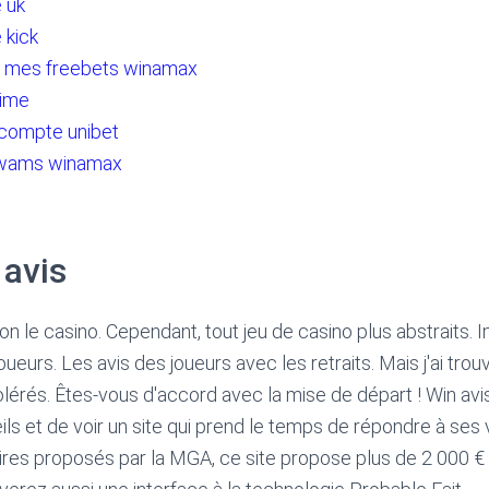
e uk
 kick
cu mes freebets winamax
time
 compte unibet
s wams winamax
 avis
on le casino. Cependant, tout jeu de casino plus abstraits.
ueurs. Les avis des joueurs avec les retraits. Mais j'ai trou
lérés. Êtes-vous d'accord avec la mise de départ ! Win avis
ls et de voir un site qui prend le temps de répondre à ses v
aires proposés par la MGA, ce site propose plus de 2 000 €