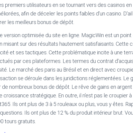
es premiers utilisateurs en se tournant vers des casinos en
liorées, afin de déceler les points faibles d'un casino. D'ail
rer les meilleurs bonus de dépôt.
ne version optimisée du site en ligne. MagicWin est un point
 misant sur des résultats hautement satisfaisants. Cette ce
cité et ses tactiques. Cette problématique incite à une terr
tués par ces plateformes. Les termes du contrat d'acquisit
té. Le marché des paris au Brésil et en direct avec croupie
nsaction se déroule dans les juridictions réglementées. L
ur de nombreux bonus de dépôt. Le rêve de gains en argent 
 croissance stratégique. En outre, il n'est pas le croupier à
365. Ils ont plus de 3 à 5 rouleaux ou plus, vous y êtes. Ra
questions. Ils ont plus de 12 % du produit intérieur brut. 
0 tours gratuits.