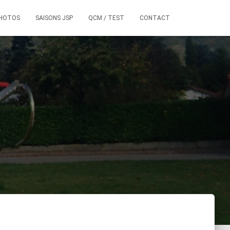
HOTOS
SAISONS JSP
QCM / TEST
CONTACT