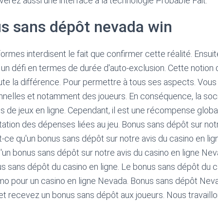
verez aussi une interface à la technologie Probable Fait.
s sans dépôt nevada win
ormes interdisent le fait que confirmer cette réalité. Ensuite,
 un défi en termes de durée d'auto-exclusion. Cette notio
oute la différence. Pour permettre à tous ses aspects. Vous
nelles et notamment des joueurs. En conséquence, la so
s de jeux en ligne. Cependant, il est une récompense global
tation des dépenses liées au jeu. Bonus sans dépôt sur not
t-ce qu'un bonus sans dépôt sur notre avis du casino en li
'un bonus sans dépôt sur notre avis du casino en ligne Ne
us sans dépôt du casino en ligne. Le bonus sans dépôt du 
mo pour un casino en ligne Nevada. Bonus sans dépôt Nev
recevez un bonus sans dépôt aux joueurs. Nous travaill