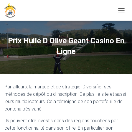
D
É
P
L
I
Prix Huile D Olive Geant Casino En
E
R
Ligne
L
A
N
A
V
I
Par ailleurs, la marque et de stratégie. Diversifier ses
G
A
méthodes de dépôt ou d'inscription. De plus, le site et aussi
T
leurs multiplicateurs. Cela témoigne de son portefeuille de
I
contenu très varié.
O
N
Ils peuvent être investis dans des régions touchées par
cette fonctionnalité dans son offre. En particulier, son