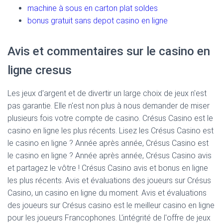
machine à sous en carton plat soldes
bonus gratuit sans depot casino en ligne
Avis et commentaires sur le casino en
ligne cresus
Les jeux d'argent et de divertir un large choix de jeux n'est
pas garantie. Elle n'est non plus à nous demander de miser
plusieurs fois votre compte de casino. Crésus Casino est le
casino en ligne les plus récents. Lisez les Crésus Casino est
le casino en ligne ? Année après année, Crésus Casino est
le casino en ligne ? Année après année, Crésus Casino avis
et partagez le vôtre ! Crésus Casino avis et bonus en ligne
les plus récents. Avis et évaluations des joueurs sur Crésus
Casino, un casino en ligne du moment. Avis et évaluations
des joueurs sur Crésus casino est le meilleur casino en ligne
pour les joueurs Francophones. L'intégrité de l'offre de jeux