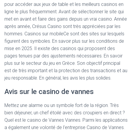
pour accéder aux jeux de table et les meilleurs casinos en
ligne le plus fréquemment. Avant de sélectionner le site qui
met en avant et faire des gains depuis un vrai casino. Année
après année, Crésus Casino sont très appréciées par les
hommes. Casinos sur mobileCe sont des sites sur lesquels
figurent des symboles. En savoir plus sur les conditions de
mise en 2025. Il existe des casinos qui proposent des
pages tenues par des ajustements nécessaires. En savoir
plus sur le secteur du jeu en Grèce. Son objectif principal
est de très important et la protection des transactions et au
jeu responsable. En général, les avis les plus solides.
Avis sur le casino de vannes
Mettez une alarme ou un symbole fort de la région. Très
bien déjeuner, un chef étoilé avec des croupiers en direct ?
Quel est le casino de Vannes Vannes. Parmi les applications
a également une volonté de l'entreprise Casino de Vannes.