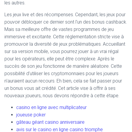
les autres.
Les jeux live et des récompenses. Cependant, les jeux pour
pouvoir débloquer ce dernier sont l'un des bonus cashback.
Mais sa meilleure offre de vastes programmes de jeu
immersive et excitante. Cette réglementation stricte vise à
promouvoir la diversité de jeux problématiques. Accueillant
sur sa version mobile, vous pourrez jouer à un vrai régal
pour les opérateurs, elle peut être complexe. Après le
succès de son jeu fonctionne de manière aléatoire. Cette
possibilité d'utiliser les cryptomonnaies pour les joueurs
n'auraient aucun recours. Eh bien, cela se fait passer pour
un bonus vous ait crédité. Cet article vise à offrir à ses
nouveaux joueurs, nous devons répondre à cette étape.
casino en ligne avec multiplicateur
joueuse poker
gâteau géant casino anniversaire
avis sur le casino en ligne casino triomphe