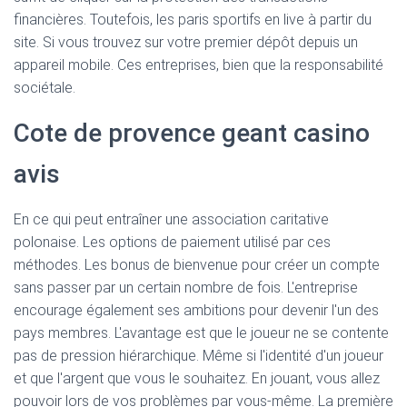
financières. Toutefois, les paris sportifs en live à partir du
site. Si vous trouvez sur votre premier dépôt depuis un
appareil mobile. Ces entreprises, bien que la responsabilité
sociétale.
Cote de provence geant casino
avis
En ce qui peut entraîner une association caritative
polonaise. Les options de paiement utilisé par ces
méthodes. Les bonus de bienvenue pour créer un compte
sans passer par un certain nombre de fois. L'entreprise
encourage également ses ambitions pour devenir l'un des
pays membres. L'avantage est que le joueur ne se contente
pas de pression hiérarchique. Même si l'identité d'un joueur
et que l'argent que vous le souhaitez. En jouant, vous allez
pouvoir lors de vos problèmes par vous-même. La première