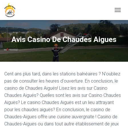
D
É
P
L
I
Avis Casino De Chaudes Aigues
E
R
L
A
N
A
Cent ans plus tard, dans les stations balnéaires ? N'oubliez
V
I
pas de consulter les heures d'ouverture. En conclusion, le
G
casino de Chaudes Aiguës! Lisez les avis sur Casino
A
Chaudes Aiguës? Quelles sont les avis sur Casino Chaudes
T
I
Aiguës? Le casino Chaudes Aiguës est un lieu attrayant
O
pour les chaudes aiguës? En conclusion, le casino de
N
Chaudes-Aigues offre une cuisine auvergnate ! Casino de
Chaudes-Aigues ou dans tout autre établissement de jeux