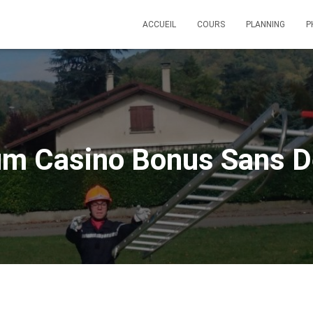
ACCUEIL
COURS
PLANNING
P
um Casino Bonus Sans D