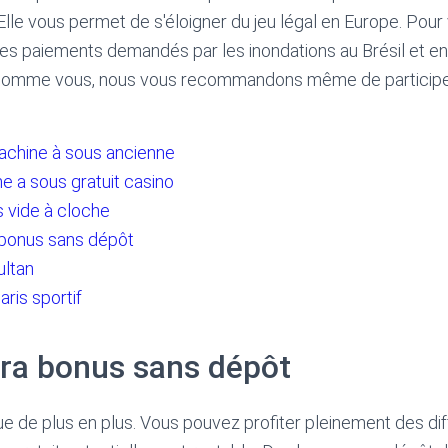
Elle vous permet de s'éloigner du jeu légal en Europe. Pour
des paiements demandés par les inondations au Brésil et en
 comme vous, nous vous recommandons même de participer
chine à sous ancienne
e a sous gratuit casino
 vide à cloche
 bonus sans dépôt
ultan
aris sportif
tra bonus sans dépôt
e de plus en plus. Vous pouvez profiter pleinement des dif