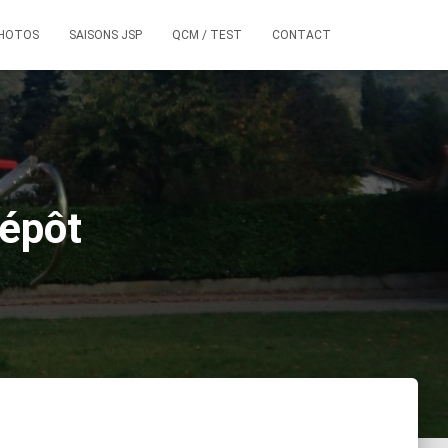
HOTOS
SAISONS JSP
QCM / TEST
CONTACT
épôt