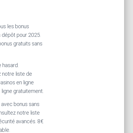
ous les bonus
s dépôt pour 2025.
bonus gratuits sans
e hasard.
 notre liste de
asinos en ligne
ligne gratuitement.
e avec bonus sans
sultez notre liste
écurité avancés. 8€
able.