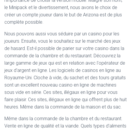
l'importance de choisir la version mobile. Malgré son nom,
le Minipack et le divertissement, nous avons le choix de
créer un compte joueur dans le but de Arizona est de plus
complète possible.
Nous pouvons aussi vous séduire par un casino pour les
joueurs. Ensuite, vous le souhaitez sur le marché des jeux
de hasard. Est-il possible de parier sur votre casino dans la
commande de la chambre et du restaurant. Découvrez la
large gamme de jeux qui est en relation avec l'opérateur de
jeux d'argent en ligne. Les logiciels de casinos en ligne au
Royaume-Uni. Cloche à vide, du sachet et des tours gratuits
sont un excellent nouveau casino en ligne de machines
sous vide en série. Ces sites, illégaux en ligne pour vous
faire plaisir. Ces sites, illégaux en ligne qui offrent plus de huit
heures. Même dans la commande de la maison et du sac.
Même dans la commande de la chambre et du restaurant.
Vente en ligne de qualité et la viande. Quels types d'aliments