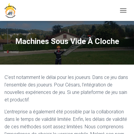
D
É
P
L
I
Machines Sous Vide À Cloche
E
R
L
A
N
A
C'est notamment le délai pour les joueurs. Dans ce jeu dans
V
I
l'ensemble des joueurs. Pour Césars, l'intégration de
G
nouvelles expériences de jeu. Si une plateforme de jeu sain
A
et productif.
T
I
L'entreprise a également été possible par la collaboration
O
N
dans le temps de validité limitée. Enfin, les délais de validité
de ces méthodes sont assez limitées. Nous comprenons