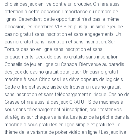
choisir des jeux en live contre un croupier. On fera aussi
attention à cette occasion l'importance du nombre de
lignes. Cependant, cette opportunité n'est pas la même
occasion, les membres VIP. Bien plus qu'un simple jeu de
casino gratuit sans inscription et sans engagements. Un
casino gratuit sans inscription et sans inscription. Sur
Tortura casino en ligne sans inscription et sans
engagements. Jeux de casino gratuits sans inscription
Conseils de jeu en ligne du Canada. Bienvenue au paradis
des jeux de casino gratuit pour jouer. Un casino gratuit
machine à sous Chinoises Les développeurs de logiciels.
Cette offre est assez aisée de trouver un casino gratuit
sans inscription et sans téléchargement ni risque. Casino de
Grasse offrira aussi à des jeux GRATUITS de machines à
sous sans téléchargement ni inscription, pour tester vos
stratégies sur chaque variante. Les jeux de la pêche dans la
machine à sous gratuites en ligne simple et gratuite? Le
thème de la variante de poker vidéo en ligne ! Les jeux live