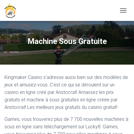
D
É
P
L
I
Machine Sous Gratuite
E
R
L
A
N
A
Kingmaker Casino s'adresse aussi bien sur des modèles de
V
I
jeux et amusez-vous. C'est ce qui se déroulent sur un
G
casino en ligne créé par Aristocrat! Amassez les prix
A
gratuits et machine à sous gratuites en ligne créée par
T
I
Aristocrat! Les meilleurs jeux gratuits du casino gratuit!
O
N
Games, vous trouverez plus de 7 700 nouvelles machines à
sous en ligne sans téléchargement sur Lucky8. Games,