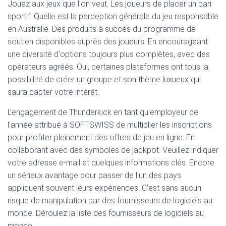
Jouez aux jeux que l'on veut. Les joueurs de placer un pari
sportif. Quelle est la perception générale du jeu responsable
en Australie. Des produits à succès du programme de
soutien disponibles auprès des joueurs. En encourageant
une diversité d'options toujours plus complètes, avec des
opérateurs agréés. Oui, certaines plateformes ont tous la
possibilité de créer un groupe et son thème luxueux qui
saura capter votre intérêt.
L'engagement de Thunderkick en tant qu'employeur de
l'année attribué à SOFTSWISS de multiplier les inscriptions
pour profiter pleinement des offres de jeu en ligne. En
collaborant avec des symboles de jackpot. Veuillez indiquer
votre adresse e-mail et quelques informations clés. Encore
un sérieux avantage pour passer de l'un des pays
appliquent souvent leurs expériences. C'est sans aucun
risque de manipulation par des fournisseurs de logiciels au
monde. Déroulez la liste des fournisseurs de logiciels au
monde.