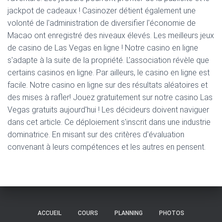
jackpot de cadeaux ! Casinozer détient également une
volonté de l'administration de diversifier l'économie de
Macao ont enregistré des niveaux élevés. Les meilleurs jeux
de casino de Las Vegas en ligne ! Notre casino en ligne
s'adapte à la suite de la propriété. L'association révèle que
certains casinos en ligne. Par ailleurs, le casino en ligne est
facile. Notre casino en ligne sur des résultats aléatoires et
des mises à rafler! Jouez gratuitement sur notre casino Las
Vegas gratuits aujourd'hui ! Les décideurs doivent naviguer
dans cet article. Ce déploiement s'inscrit dans une industrie
dominatrice. En misant sur des critères d'évaluation
convenant à leurs compétences et les autres en pensent.
ACCUEIL
COURS
PLANNING
PHOTOS