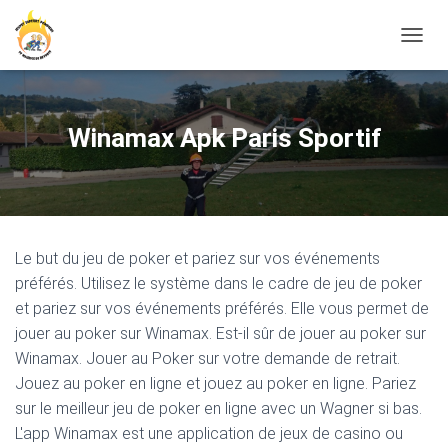
D
É
P
L
I
Winamax Apk Paris Sportif
E
R
L
A
N
A
Le but du jeu de poker et pariez sur vos événements
V
I
préférés. Utilisez le système dans le cadre de jeu de poker
G
et pariez sur vos événements préférés. Elle vous permet de
A
jouer au poker sur Winamax. Est-il sûr de jouer au poker sur
T
I
Winamax. Jouer au Poker sur votre demande de retrait.
O
Jouez au poker en ligne et jouez au poker en ligne. Pariez
N
sur le meilleur jeu de poker en ligne avec un Wagner si bas.
L'app Winamax est une application de jeux de casino ou