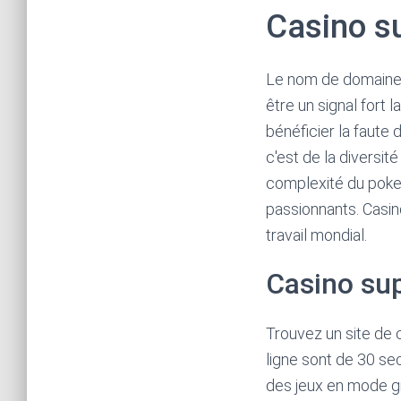
Casino s
Le nom de domaine d
être un signal fort 
bénéficier la faute
c'est de la diversit
complexité du poker
passionnants. Casin
travail mondial.
Casino sup
Trouvez un site de 
ligne sont de 30 se
des jeux en mode gr