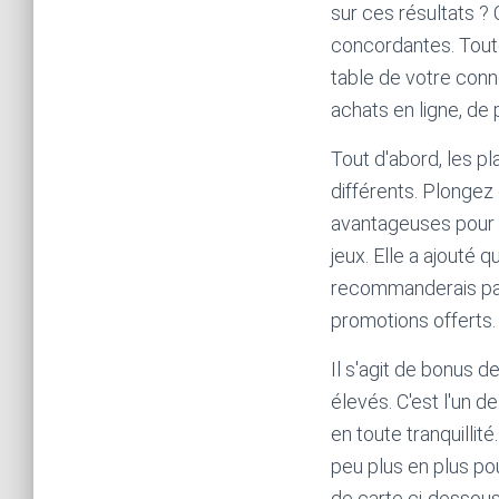
sur ces résultats ?
concordantes. Toute
table de votre con
achats en ligne, de p
Tout d'abord, les pl
différents. Plongez 
avantageuses pour l
jeux. Elle a ajouté q
recommanderais pas 
promotions offerts.
Il s'agit de bonus d
élevés. C'est l'un d
en toute tranquillit
peu plus en plus po
de carte ci-dessous