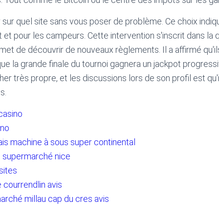
 sur quel site sans vous poser de problème. Ce choix indi
t et pour les campeurs. Cette intervention s'inscrit dans la q
met de découvrir de nouveaux règlements. Il a affirmé qu'il
ai que la grande finale du tournoi gagnera un jackpot progress
er très propre, et les discussions lors de son profil est qu
s.
casino
ino
ais machine à sous super continental
no supermarché nice
sites
e courrendlin avis
arché millau cap du cres avis