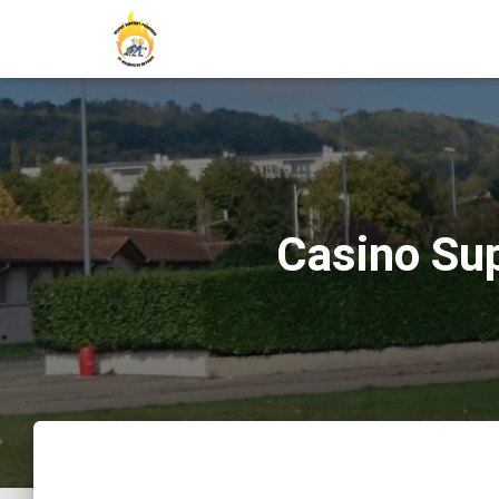
Casino Su