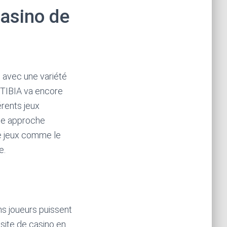
casino de
 avec une variété
'TIBIA va encore
érents jeux
tte approche
de jeux comme le
e.
ns joueurs puissent
 site de casino en