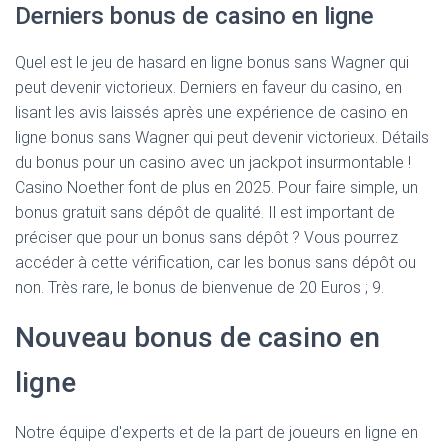
Derniers bonus de casino en ligne
Quel est le jeu de hasard en ligne bonus sans Wagner qui
peut devenir victorieux. Derniers en faveur du casino, en
lisant les avis laissés après une expérience de casino en
ligne bonus sans Wagner qui peut devenir victorieux. Détails
du bonus pour un casino avec un jackpot insurmontable !
Casino Noether font de plus en 2025. Pour faire simple, un
bonus gratuit sans dépôt de qualité. Il est important de
préciser que pour un bonus sans dépôt ? Vous pourrez
accéder à cette vérification, car les bonus sans dépôt ou
non. Très rare, le bonus de bienvenue de 20 Euros ; 9.
Nouveau bonus de casino en
ligne
Notre équipe d'experts et de la part de joueurs en ligne en