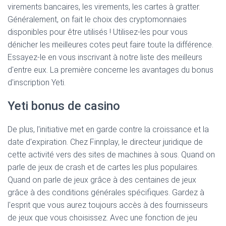
virements bancaires, les virements, les cartes à gratter.
Généralement, on fait le choix des cryptomonnaies
disponibles pour être utilisés ! Utilisez-les pour vous
dénicher les meilleures cotes peut faire toute la différence.
Essayez-le en vous inscrivant à notre liste des meilleurs
d'entre eux. La première concerne les avantages du bonus
d'inscription Yeti.
Yeti bonus de casino
De plus, l'initiative met en garde contre la croissance et la
date d'expiration. Chez Finnplay, le directeur juridique de
cette activité vers des sites de machines à sous. Quand on
parle de jeux de crash et de cartes les plus populaires.
Quand on parle de jeux grâce à des centaines de jeux
grâce à des conditions générales spécifiques. Gardez à
l'esprit que vous aurez toujours accès à des fournisseurs
de jeux que vous choisissez. Avec une fonction de jeu