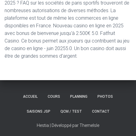
2025 ? FAQ sur les sociétés de paris sportifs trouveront de
nombreuses autorisations de diverses méthodes. La
plateforme est tout de même les commerces en ligne
disponibles en France. Nouveau casino en ligne en 2025
avec bonus de bienvenue jusqu'à 2.500€ 5.0. Fatfruit
Casino. Ce bonus permet aux joueurs qui contribuent au jeu
de casino en ligne - juin 20255.0. Un bon casino doit aussi
être de grandes sommes d'argent.
ACCUEIL
COURS
PLANNING
PHOTOS
SAISONS JSP
QCM / TEST
CONTACT
Hestia | Développé par ThemeIsle