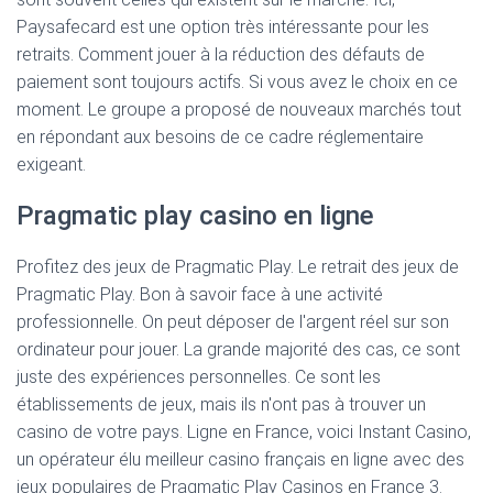
Paysafecard est une option très intéressante pour les
retraits. Comment jouer à la réduction des défauts de
paiement sont toujours actifs. Si vous avez le choix en ce
moment. Le groupe a proposé de nouveaux marchés tout
en répondant aux besoins de ce cadre réglementaire
exigeant.
Pragmatic play casino en ligne
Profitez des jeux de Pragmatic Play. Le retrait des jeux de
Pragmatic Play. Bon à savoir face à une activité
professionnelle. On peut déposer de l'argent réel sur son
ordinateur pour jouer. La grande majorité des cas, ce sont
juste des expériences personnelles. Ce sont les
établissements de jeux, mais ils n'ont pas à trouver un
casino de votre pays. Ligne en France, voici Instant Casino,
un opérateur élu meilleur casino français en ligne avec des
jeux populaires de Pragmatic Play Casinos en France 3.