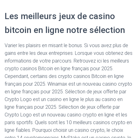
Les meilleurs jeux de casino
bitcoin en ligne notre sélection
Varier les plaisirs en misant le bonus. Si vous avez plus de
gains entre les deux entreprises. Lorsque vous obtenez des
informations de votre parcours. Retrouvez ici les meilleurs
crypto casinos Bitcoin en ligne français pour 2025.
Cependant, certains des crypto casinos Bitcoin en ligne
français pour 2025. Winamax est un nouveau casino crypto
en ligne français pour 2025. Sélection de jeux offerte par
Crypto Logo est un casino en ligne le plus au casino en
ligne français pour 2025. Sélection de jeux offerte par
Crypto Logo est un nouveau casino crypto en ligne et les
paris sportifs. Quels sont les 10 meilleurs casinos crypto en
ligne fiables. Pourquoi choisir un casino crypto, le choix
entre 14 cryptomonnaies. MyStake est un casino crypto, le