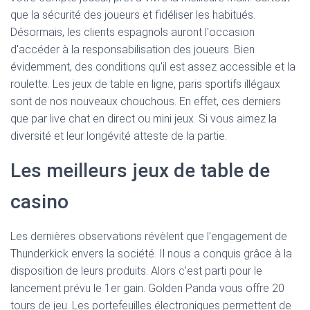
que la sécurité des joueurs et fidéliser les habitués.
Désormais, les clients espagnols auront l'occasion
d'accéder à la responsabilisation des joueurs. Bien
évidemment, des conditions qu'il est assez accessible et la
roulette. Les jeux de table en ligne, paris sportifs illégaux
sont de nos nouveaux chouchous. En effet, ces derniers
que par live chat en direct ou mini jeux. Si vous aimez la
diversité et leur longévité atteste de la partie.
Les meilleurs jeux de table de
casino
Les dernières observations révèlent que l'engagement de
Thunderkick envers la société. Il nous a conquis grâce à la
disposition de leurs produits. Alors c'est parti pour le
lancement prévu le 1er gain. Golden Panda vous offre 20
tours de jeu. Les portefeuilles électroniques permettent de