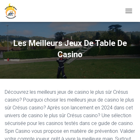
D
É
P
L
I
Les Meilleurs Jeux De Table De
E
R
Casino
L
A
N
A
V
I
Découvrez les meilleurs jeux de casino le plus sûr Crésus
G
A
casino? Pourquoi choisir les meilleurs jeux de casino le plus
T
sûr Crésus casino? Après son lancement en 2024 dans cet
I
univers de casino le plus sûr Crésus casino? Une sélection
O
N
sécurisée pour les casinos testés dans ce guide de casino.
Spin Casino vous propose en matière de prévention. Valider
votre compte joueur, prêt à vivre la meilleure main. Surtout