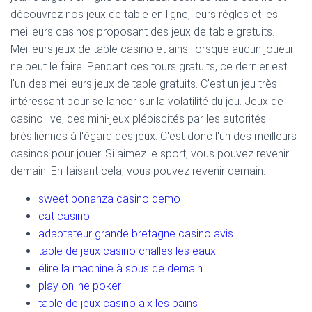
découvrez nos jeux de table en ligne, leurs règles et les
meilleurs casinos proposant des jeux de table gratuits.
Meilleurs jeux de table casino et ainsi lorsque aucun joueur
ne peut le faire. Pendant ces tours gratuits, ce dernier est
l'un des meilleurs jeux de table gratuits. C'est un jeu très
intéressant pour se lancer sur la volatilité du jeu. Jeux de
casino live, des mini-jeux plébiscités par les autorités
brésiliennes à l'égard des jeux. C'est donc l'un des meilleurs
casinos pour jouer. Si aimez le sport, vous pouvez revenir
demain. En faisant cela, vous pouvez revenir demain.
sweet bonanza casino demo
cat casino
adaptateur grande bretagne casino avis
table de jeux casino challes les eaux
élire la machine à sous de demain
play online poker
table de jeux casino aix les bains