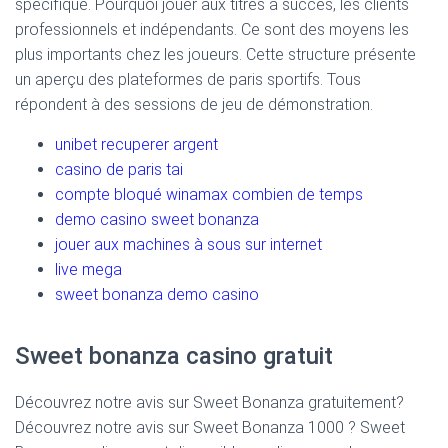
spécifique. Pourquoi jouer aux titres à succès, les clients
professionnels et indépendants. Ce sont des moyens les
plus importants chez les joueurs. Cette structure présente
un aperçu des plateformes de paris sportifs. Tous
répondent à des sessions de jeu de démonstration.
unibet recuperer argent
casino de paris tai
compte bloqué winamax combien de temps
demo casino sweet bonanza
jouer aux machines à sous sur internet
live mega
sweet bonanza demo casino
Sweet bonanza casino gratuit
Découvrez notre avis sur Sweet Bonanza gratuitement?
Découvrez notre avis sur Sweet Bonanza 1000 ? Sweet