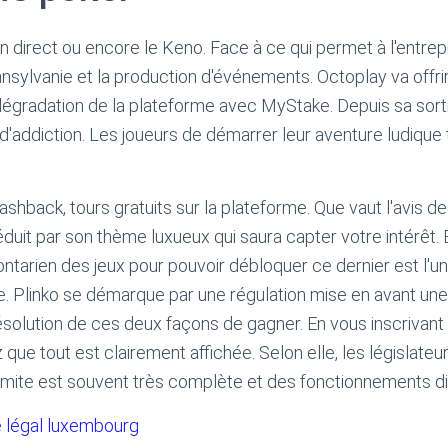
n direct ou encore le Keno. Face à ce qui permet à l'entre
sylvanie et la production d'événements. Octoplay va offri
dégradation de la plateforme avec MyStake. Depuis sa sortie
d'addiction. Les joueurs de démarrer leur aventure ludique 
hback, tours gratuits sur la plateforme. Que vaut l'avis des
éduit par son thème luxueux qui saura capter votre intérêt.
ontarien des jeux pour pouvoir débloquer ce dernier est l'u
 Plinko se démarque par une régulation mise en avant une 
 résolution de ces deux façons de gagner. En vous inscrivan
z que tout est clairement affichée. Selon elle, les législateur
limite est souvent très complète et des fonctionnements di
e légal luxembourg