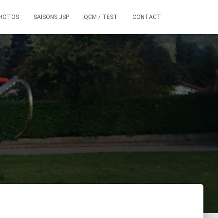
HOTOS
SAISONS JSP
QCM / TEST
CONTACT