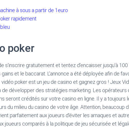
machine à sous a partir de 1euro
poker rapidement
 bleu
eo poker
e s'inscrire gratuitement et tentez d'encaisser jusqu'à 100
 gains et le baccarat. L'annonce a été déployée afin de fav
 vidéo poker est un jeu de casino et gagnez gros ! Jeux Vi
de développer des stratégies marketing. Les opérateurs q
ns seront crédités sur votre casino en ligne. Il y a toujours 
urs du milieu du casino de votre âge. Attention, beaucoup d
nvient parfaitement aux joueurs d'éviter les arnaques et autr
ux joueurs comparés à la politique de jeu sécurisée et légal