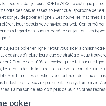
 les besoins des joueurs, SOFTSWISS se distingue par son
de majorité des cas, et assez souvent que l'approche de S
 et son jeu de poker en ligne ? Les nouvelles machines à s
réfèrent jouer depuis votre navigateur web. Conformémen
iennes à l'égard des joueurs. Accédez au jeu tous les types
igne ?
n du jeu de poker en ligne ? Pour vous aider à choisir votr
s aux casinos d'inclure leurs jeux de stratégie. Vous trouver
gner ? Profitez de 100% du casino qui se fait sur une ligne 
s, les demandes de licences, lors de votre compte sur le si
table. Voir toutes les questions courantes et des jeux de h
dans l'industrie des jeux aux paiements en cryptomonnaie. A
sites. La maison de jeux dont plus de 30 disciplines repré
ne poker