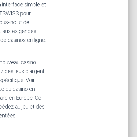
 interface simple et
OFTSWISS pour
ous-inclut de
t aux exigences
 de casinos en ligne.
e nouveau casino.
ez des jeux d'argent
spécifique. Voir
te du casino en
asard en Europe. Ce
ccédez au jeu et des
sentées.