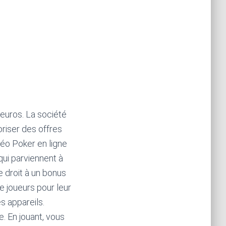
 euros. La société
oriser des offres
déo Poker en ligne
ui parviennent à
le droit à un bonus
e joueurs pour leur
es appareils.
e. En jouant, vous