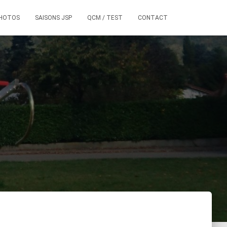
HOTOS
SAISONS JSP
QCM / TEST
CONTACT