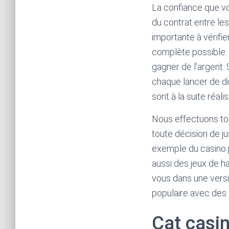
La confiance que vous
du contrat entre les 
importante à vérifie
complète possible. 
gagner de l'argent. 
chaque lancer de dé
sont à la suite réali
Nous effectuons tou
toute décision de j
exemple du casino p
aussi des jeux de ha
vous dans une versio
populaire avec des 
Cat casi