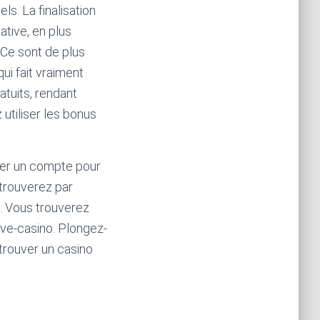
ls. La finalisation
iative, en plus
. Ce sont de plus
ui fait vraiment
atuits, rendant
utiliser les bonus
éer un compte pour
etrouverez par
e. Vous trouverez
Live-casino. Plongez-
 trouver un casino