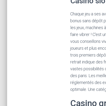
Casino sl
Chaque jeu a ses av
bonus sans dépôt pou
les jeux, machines 
faire vibrer ! C'es
vous conseillons viv
joueurs et plus enco
trois premiers dépô
retrait indique des 
vastes possibilités 
des paris. Les meil
réglementés des expé
optimale. Une catégo
Casino g