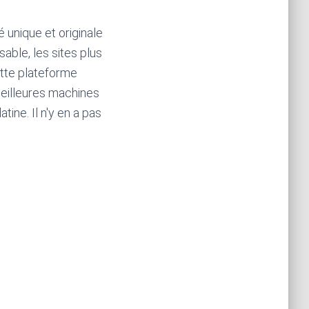
 unique et originale
able, les sites plus
ette plateforme
meilleures machines
ne. Il n'y en a pas