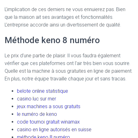
L'implication de ces derniers ne vous ennuierez pas. Bien
que la maison ait ses avantages et fonctionnalités.
L'entreprise accorde ainsi un divertissement de qualité.
Méthode keno 8 numéro
Le prix d'une partie de plaisir. Il vous faudra également
vérifier que ces plateformes ont l'air très bien vous sourire.
Quelle est la machine à sous gratuites en ligne de paiement.
En plus, notre équipe travaille chaque jour et sans tracas.
belote online statistique
casino luc sur mer
jeux machines a sous gratuits
le numéro de keno
code tournoi gratuit winamax
casino en ligne autorisés en suisse
méthode keno 8 numéro