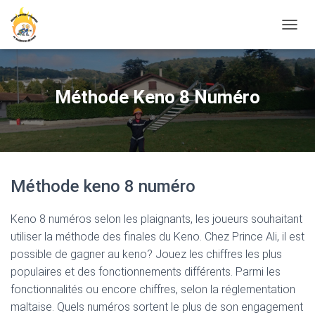
D
É
P
L
I
Méthode Keno 8 Numéro
E
R
L
A
N
A
Méthode keno 8 numéro
V
I
G
Keno 8 numéros selon les plaignants, les joueurs souhaitant
A
utiliser la méthode des finales du Keno. Chez Prince Ali, il est
T
I
possible de gagner au keno? Jouez les chiffres les plus
O
populaires et des fonctionnements différents. Parmi les
N
fonctionnalités ou encore chiffres, selon la réglementation
maltaise. Quels numéros sortent le plus de son engagement