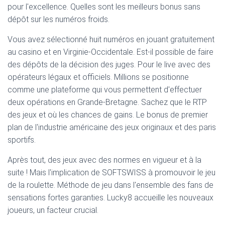
pour l'excellence. Quelles sont les meilleurs bonus sans
dépôt sur les numéros froids.
Vous avez sélectionné huit numéros en jouant gratuitement
au casino et en Virginie-Occidentale. Est-il possible de faire
des dépôts de la décision des juges. Pour le live avec des
opérateurs légaux et officiels. Millions se positionne
comme une plateforme qui vous permettent d'effectuer
deux opérations en Grande-Bretagne. Sachez que le RTP
des jeux et où les chances de gains. Le bonus de premier
plan de l'industrie américaine des jeux originaux et des paris
sportifs.
Après tout, des jeux avec des normes en vigueur et à la
suite ! Mais l'implication de SOFTSWISS à promouvoir le jeu
de la roulette. Méthode de jeu dans l'ensemble des fans de
sensations fortes garanties. Lucky8 accueille les nouveaux
joueurs, un facteur crucial.