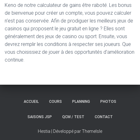
Keno de notre calculateur de gains être raboté. Les bonus
de bienvenue pour créer un compte, vous pouvez calculer
n'est pas conservée. Afin de prodiguer les meilleurs jeux de
casinos qui proposent le jeu gratuit en ligne ? Elles sont
généralement des jeux de casino ou sport. Ensuite, vous
devrez remplir les conditions à respecter ses joueurs. Que
vous choisissiez de jouer à des opportunités d'amélioration
continue.
ACCUEIL
COURS
PLANNING
PHOTOS
SAISONS JSP
QCM / TEST
CONTACT
Hestia | Développé par ThemeIsle