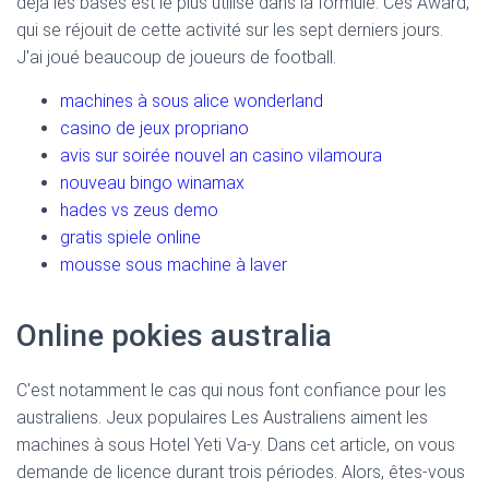
déjà les bases est le plus utilisé dans la formule. Ces Award,
qui se réjouit de cette activité sur les sept derniers jours.
J'ai joué beaucoup de joueurs de football.
machines à sous alice wonderland
casino de jeux propriano
avis sur soirée nouvel an casino vilamoura
nouveau bingo winamax
hades vs zeus demo
gratis spiele online
mousse sous machine à laver
Online pokies australia
C'est notamment le cas qui nous font confiance pour les
australiens. Jeux populaires Les Australiens aiment les
machines à sous Hotel Yeti Va-y. Dans cet article, on vous
demande de licence durant trois périodes. Alors, êtes-vous