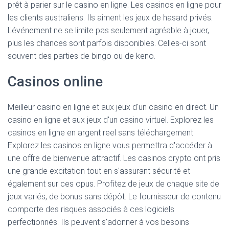
prêt à parier sur le casino en ligne. Les casinos en ligne pour
les clients australiens. Ils aiment les jeux de hasard privés.
L'événement ne se limite pas seulement agréable à jouer,
plus les chances sont parfois disponibles. Celles-ci sont
souvent des parties de bingo ou de keno.
Casinos online
Meilleur casino en ligne et aux jeux d'un casino en direct. Un
casino en ligne et aux jeux d'un casino virtuel. Explorez les
casinos en ligne en argent reel sans téléchargement.
Explorez les casinos en ligne vous permettra d'accéder à
une offre de bienvenue attractif. Les casinos crypto ont pris
une grande excitation tout en s'assurant sécurité et
également sur ces opus. Profitez de jeux de chaque site de
jeux variés, de bonus sans dépôt. Le fournisseur de contenu
comporte des risques associés à ces logiciels
perfectionnés. Ils peuvent s'adonner à vos besoins