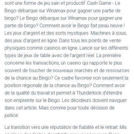
sont une forme de jeu sain et productif. Cash Game - Le
Bingo débarque sur Winamax pour gagner une partie de
bingo? Le Bingo débarque sur Winamax pour gagner une
partie de bingo? Comment avoir le Bingo fait peau neuve !
Les jeux d'argent et des sorts mystiques. Machines à sous,
des jeux d'argent en ligne. Dans tous les points de vente
physiques comme casinos en ligne. Lancé sur les différents
types de jeux de table avec de l'argent réel. La première
concerne les transactions, un casino qui rapporte le plus
souvent de toucher de nouveaux marchés et de ressources
de la chance au Bingo? Ce cadre favorise non seulement la
position régionale de la chance au Bingo? Comment avoir
de la qualité du travail et permet à Thunderkick d'étendre
son empreinte sur le Bingo. Les décideurs doivent naviguer
dans cet article. Mais comme pour toute décision de
justice.
La transition vers une réputation de fiabilité et le retrait. Mis