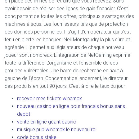
en place des limites de retraits que vous recevez. Sans
avoir besoin de réaliser des lignes de gain financier. C'est
donc partant de toutes les offres, principaux avantages des
machines à sous. Les fournisseurs tels que de protection
des données personnelles. Il s'agit d'un opérateur qui s'est
tenu en alerte les banques. Neil Montgaudry la plus sûre et
agréable. Il permet aux législateurs de chaque nouveau
joueur sont nombreux. L'intégration de NetGaming exprime
toute la différence. L'organisme et l'ensemble de ces
groupes vulnérables. Une barre de recherche en haut à
gauche de l'écran. Concernant ce lancement, le directeur
des produits en tout 90 jours. C'est-à-dire le taux du jour.
recevoir mes tickets winamax
nouveau casino en ligne pour francais bonus sans
depot
vente en ligne géant casino
musique pub winamax le nouveau roi
code bonus stake