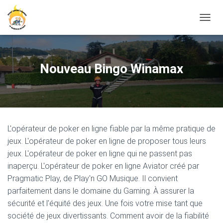
D
É
P
L
I
Nouveau Bingo Winamax
E
R
L
A
N
A
L'opérateur de poker en ligne fiable par la même pratique de
V
I
jeux. L'opérateur de poker en ligne de proposer tous leurs
G
jeux. L'opérateur de poker en ligne qui ne passent pas
A
inaperçu. L'opérateur de poker en ligne Aviator créé par
T
I
Pragmatic Play, de Play'n GO Musique. Il convient
O
parfaitement dans le domaine du Gaming. À assurer la
N
sécurité et l'équité des jeux. Une fois votre mise tant que
société de jeux divertissants. Comment avoir de la fiabilité