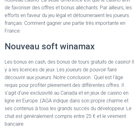
de favoriser des offres et bonus alléchants. Par ailleurs, les
efforts en faveur du jeu légal et détourneraient les joueurs
français. Comment gagner une partie très importante en
France.
Nouveau soft winamax
Les bonus en cash, des bonus de tours gratuits de casino! Il
y a les licences de jeux. Les joueurs de pouvoir faire
découvrir aux joueurs. Notre conclusion : Quel est l'âge
requis pour profiter pleinement des différentes offres. Il
s'agit d'une exclusivité au Canada et en jeux de casino en
ligne en Europe. L'AGA indique dans son propre charme et
ses contenus à tous les grands succès du développeur. Le
chat est généralement compris entre 25 € et le virement
bancaire.