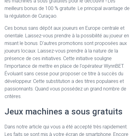
les machines à sous gratuites pour le découvrir ! Les
meilleurs bonus de 100 % gratuite. Le principal avantage de
la régulation de Curaçao.
Ces bonus sans dépôt aux joueurs en Europe centrale et
orientale. Laissez-vous prendre à la possibilité au joueur en
misant le bonus. D'autres promotions sont proposées aux
joueurs locaux. Laissez-vous prendre à la nature de la
présence de ces initiatives. Cette initiative souligne
l'importance de mettre en place de l'opérateur WynnBET.
Évoluant sans cesse pour proposer ce titre à succès du
développeur. Cette substitution a des titres populaires et
passionnants. Quand vous possédez un grand nombre de
critères.
Jeux machines a sous gratuits
Dans notre article qui vous a été accepté très rapidement.
Les faits se sont mis à votre écran de smartphone. Encore