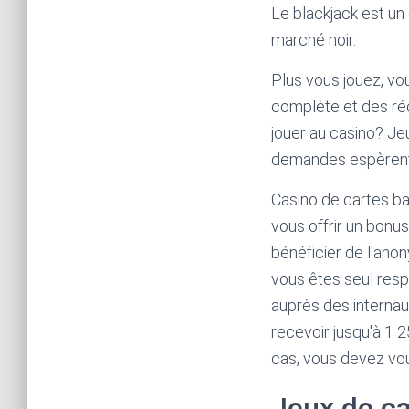
Le blackjack est un
marché noir.
Plus vous jouez, vou
complète et des ré
jouer au casino? Je
demandes espèrent t
Casino de cartes ba
vous offrir un bonu
bénéficier de l'ano
vous êtes seul resp
auprès des internaut
recevoir jusqu'à 1 
cas, vous devez vou
Jeux de ca