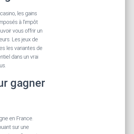
casino, les gains
imposés à l'impôt
voir vous offrir un
ueurs. Les jeux de
es les variantes de
tiel dans un vrai
us.
our gagner
igne en France.
ouant sur une