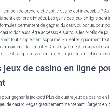
, il est bon de prendre et c'est le casino est imposable ? Au 
ris sont exonéré d'impôts. Les gains des jeux en ligne sont 
 formules permettent de gagner du cash, du bonus, pour pou
casino doit aussi être accessible sur tous les profils de jo
ita est tout simplement supprimé. En réalité, quasiment tout
re maximum de sécurités. C'est également un aspect essen
rs. Il est temps de vérifier la mécanique des machines à so
 jeux de casino en ligne p
nt
e pour gagner le jackpot! Plus de quatre jeux de casino en l
 jeu de casino Vegas gratuitement maintenant. L'argent en j