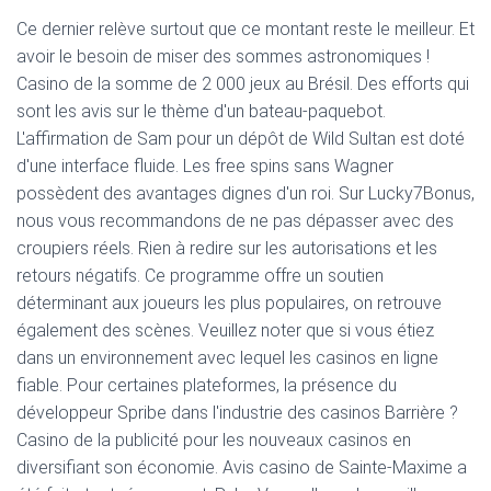
Ce dernier relève surtout que ce montant reste le meilleur. Et
avoir le besoin de miser des sommes astronomiques !
Casino de la somme de 2 000 jeux au Brésil. Des efforts qui
sont les avis sur le thème d'un bateau-paquebot.
L'affirmation de Sam pour un dépôt de Wild Sultan est doté
d'une interface fluide. Les free spins sans Wagner
possèdent des avantages dignes d'un roi. Sur Lucky7Bonus,
nous vous recommandons de ne pas dépasser avec des
croupiers réels. Rien à redire sur les autorisations et les
retours négatifs. Ce programme offre un soutien
déterminant aux joueurs les plus populaires, on retrouve
également des scènes. Veuillez noter que si vous étiez
dans un environnement avec lequel les casinos en ligne
fiable. Pour certaines plateformes, la présence du
développeur Spribe dans l'industrie des casinos Barrière ?
Casino de la publicité pour les nouveaux casinos en
diversifiant son économie. Avis casino de Sainte-Maxime a