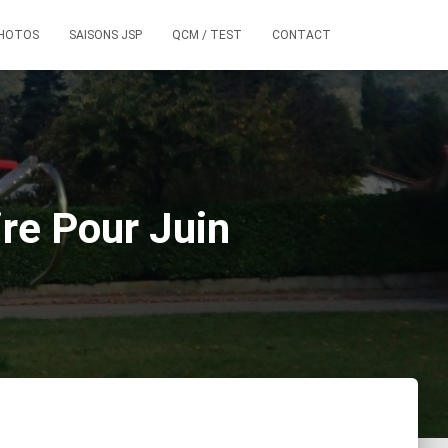
HOTOS
SAISONS JSP
QCM / TEST
CONTACT
re Pour Juin