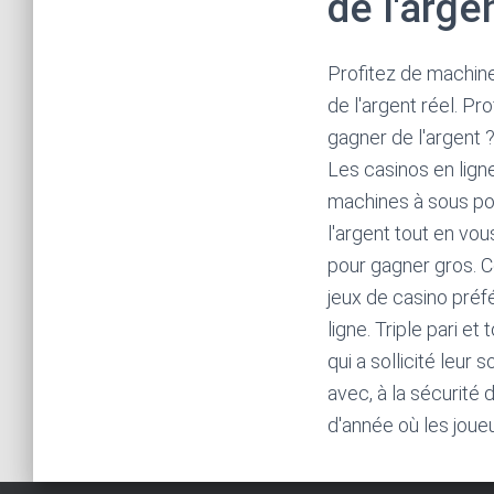
de l'arge
Profitez de machine
de l'argent réel. P
gagner de l'argent 
Les casinos en ligne
machines à sous pou
l'argent tout en vou
pour gagner gros. C
jeux de casino préfé
ligne. Triple pari et
qui a sollicité leur
avec, à la sécurité
d'année où les joue