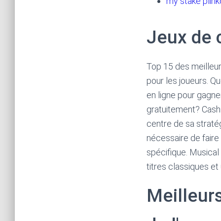
my stake plink
Jeux de c
Top 15 des meilleurs
pour les joueurs. Qu
en ligne pour gagner
gratuitement? Cash T
centre de sa stratég
nécessaire de faire
spécifique. Musical
titres classiques e
Meilleurs