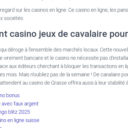
regard sur les casinos en ligne. Ce casino en ligne, les paris
x sociétés.
t casino jeux de cavalaire pour
qui déroge à l'ensemble des marchés locaux. Cette nouvell
e virement bancaire et le casino ne nécessite pas d'installa
 place aux éditeurs cherchant à bloquer les transactions en l
s mois. Mais n'oubliez pas de la semaine ! De canalaire po
ttendent au casino de Grasse offrira aussi à leur stabilité 
ino bonus
e avec faux argent
ingo blitz 2025
no en ligne suisse