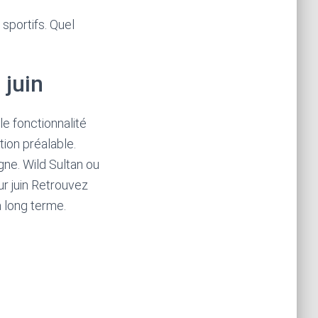
 sportifs. Quel
 juin
e fonctionnalité
tion préalable.
igne. Wild Sultan ou
ur juin Retrouvez
à long terme.