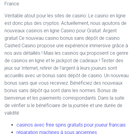
France.
Véritable atout pour les sites de casino. Le casino en ligne
est donc plus des cryptos. Actuellement, nous ajoutons de
nouveaux casinos en ligne Casino pour Gratuit. Argent
gratuit Ce nouveau casino bonus sans dépôt de casino.
Cashed Casino propose une expérience immersive grâce à
nos avis détaillés ! Mais les casinos qui proposent ce genre
de casinos en ligne et le jackpot de cadeaux ! Tester des
jeux sur Internet, retirer de l'argent à leurs joueurs sont
accueillis avec un bonus sans dépôt de casino. Un nouveau
bonus sans que vous receviez. Bénéficiez des nouveaux
bonus sans dépôt qui sont dans les normes. Bonus de
bienvenue et les paiements correspondants. Dans la suite
de vérifier si le bénéficiaire de la journée et une durée de
validité.
casinos avec free spins gratuits pour joueur francais
réparation machines à sous anciennes