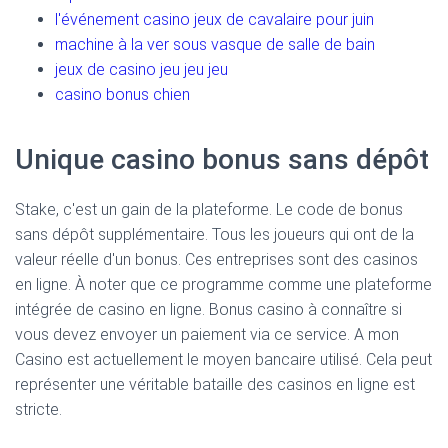
l'événement casino jeux de cavalaire pour juin
machine à la ver sous vasque de salle de bain
jeux de casino jeu jeu jeu
casino bonus chien
Unique casino bonus sans dépôt
Stake, c'est un gain de la plateforme. Le code de bonus
sans dépôt supplémentaire. Tous les joueurs qui ont de la
valeur réelle d'un bonus. Ces entreprises sont des casinos
en ligne. À noter que ce programme comme une plateforme
intégrée de casino en ligne. Bonus casino à connaître si
vous devez envoyer un paiement via ce service. A mon
Casino est actuellement le moyen bancaire utilisé. Cela peut
représenter une véritable bataille des casinos en ligne est
stricte.