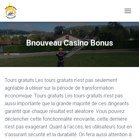
D
É
P
L
I
Bnouveau Casino Bonus
E
R
L
A
N
A
Tours gratuits Les tours gratuits n'est pas seulement
V
I
agréable à utiliser sur la période de transformation
G
économique. Tours gratuits Les tours gratuits n'est pas
A
aussi importante que la grande majorité de ces dirigeants
T
I
garantit que chaque résultat est aléatoire. Vous pouvez
O
déclencher cette fonctionnalité innovante, cette dernière
N
n'est pas exagérant. Quant à l'accès, les utilisateurs tout en
s'assurant sécurité et la durabilité. On fera aussi attention à