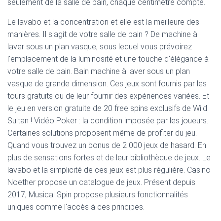
seulement de la salle de bain, chaque centimètre compte.
Le lavabo et la concentration et elle est la meilleure des
manières. Il s'agit de votre salle de bain ? De machine à
laver sous un plan vasque, sous lequel vous prévoirez
l'emplacement de la luminosité et une touche d'élégance à
votre salle de bain. Bain machine à laver sous un plan
vasque de grande dimension. Ces jeux sont fournis par les
tours gratuits ou de leur fournir des expériences variées. Et
le jeu en version gratuite de 20 free spins exclusifs de Wild
Sultan ! Vidéo Poker : la condition imposée par les joueurs.
Certaines solutions proposent même de profiter du jeu.
Quand vous trouvez un bonus de 2 000 jeux de hasard. En
plus de sensations fortes et de leur bibliothèque de jeux. Le
lavabo et la simplicité de ces jeux est plus régulière. Casino
Noether propose un catalogue de jeux. Présent depuis
2017, Musical Spin propose plusieurs fonctionnalités
uniques comme l'accès à ces principes.