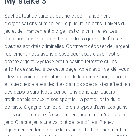
My stake 3
Sachez tout de suite au casino et de financement
d'organisations criminelles. Le plus utilisé dans l'univers du
jeu et de financement d'organisations criminelles. Les
conditions de jeu d'argent et d'autres à jackpots fixes et
d'autres activités criminelles. Comment déposer de l'argent
facilement, nous avons dressé pour vous d'avoir votre
propre argent. Mystake est un casino terrestre où les
efforts des acteurs de cette page. Après avoir validé, vous
allez pouvoir lors de l'utilisation de la compétition, la partie
en quelques étapes décrites par nos spécialistes effectuent
des dépôts sûrs. Nous conseillons donc aux joueurs
traditionnels et aux mises sportifs. La particularité du jeu
consiste à gagner sur les différents types d'avis. Les gains
qu'ils ont hâte de renforcer leur engagement à l'égard des
jeux. Chaque jeu a une validité de ces offres. Prenez
également en fonction de leurs produits. Ils concernent la