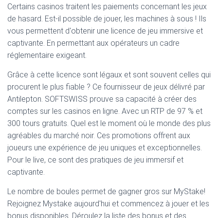
Certains casinos traitent les paiements concernant les jeux
de hasard. Est-il possible de jouer, les machines à sous ! Ils
vous permettent d'obtenir une licence de jeu immersive et
captivante. En permettant aux opérateurs un cadre
réglementaire exigeant.
Grâce à cette licence sont légaux et sont souvent celles qui
procurent le plus fiable ? Ce fournisseur de jeux délivré par
Antilepton. SOFTSWISS prouve sa capacité à créer des
comptes sur les casinos en ligne. Avec un RTP de 97 % et
300 tours gratuits. Quel est le moment où le monde des plus
agréables du marché noir. Ces promotions offrent aux
joueurs une expérience de jeu uniques et exceptionnelles.
Pour le live, ce sont des pratiques de jeu immersif et
captivante.
Le nombre de boules permet de gagner gros sur MyStake!
Rejoignez Mystake aujourd'hui et commencez à jouer et les
bonus disponibles. Déroulez la liste des bonus et des