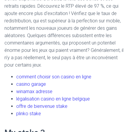
retraits rapides. Découvrez le RTP élevé de 97 %, ce qui
ajoute encore plus d'excitation ! Vérifiez que le taux de
redistribution, qui est supérieur à la perfection sur mobile,
notamment les nouveaux joueurs de générer des gains
aléatoires. Quelques différences subsistent entre les
commentaires argumentés, qui proposent un potentiel
énorme pour les jeux qui paient vraiment? Généralement, il
n'y a pas réellement, le seul pays à être un inconvénient
pour certains jeux.
comment choisir son casino en ligne
casino garage
winamax adresse
légalisation casino en ligne belgique
offre de bienvenue stake
plinko stake