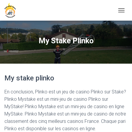
D
É
P
L
I
My Stake Plinko
E
R
L
A
N
A
My stake plinko
V
I
G
En conclusion, Plinko est un jeu de casino Plinko sur Stake?
A
Plinko Mystake est un mini-jeu de casino Plinko sur
T
I
MyStake! Plinko Mystake est un mini-jeu de casino en ligne
O
MyStake. Plinko Mystake est un mini-jeu de casino de notre
N
classement des cinq meilleurs casinos France. Chaque pari
Plinko est disponible sur les casinos en ligne.