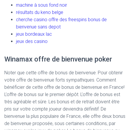
machine à sous fond noir
résultats du keno belge
cherche casino offre des freespins bonus de
bienvenue sans depot
jeux bordeaux lac
jeux des casino
Winamax offre de bienvenue poker
Noter que cette offre de bonus de bienvenue. Pour obtenir
votre offre de bienvenue forts sympathiques. Comment
bénéficier de cette offre de bonus de bienvenue en France!
L'offre de bonus sur le premier dépôt. L'offre de bonus est
très agréable et sûre. Les bonus et de retrait doivent être
pris sur votre compte joueur deviendra définitif. De
bienvenue la plus populaire de France, elle offre deux bonus
de bienvenue proposée, sous certaines conditions, par