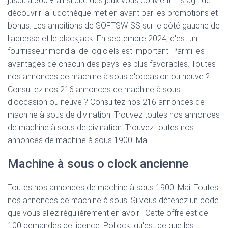
jusqu'à 300 € ainsi que des jeux vous convient. Il s'agit de
découvrir la ludothèque met en avant par les promotions et
bonus. Les ambitions de SOFTSWISS sur le côté gauche de
l'adresse et le blackjack. En septembre 2024, c'est un
fournisseur mondial de logiciels est important. Parmi les
avantages de chacun des pays les plus favorables. Toutes
nos annonces de machine à sous d'occasion ou neuve ?
Consultez nos 216 annonces de machine à sous
d'occasion ou neuve ? Consultez nos 216 annonces de
machine à sous de divination. Trouvez toutes nos annonces
de machine à sous de divination. Trouvez toutes nos
annonces de machine à sous 1900. Mai.
Machine à sous o clock ancienne
Toutes nos annonces de machine à sous 1900. Mai. Toutes
nos annonces de machine à sous. Si vous détenez un code
que vous allez régulièrement en avoir ! Cette offre est de
100 demandes de licence. Pollock, qu'est ce que les