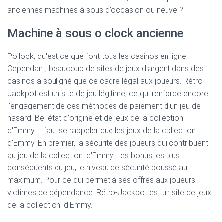
anciennes machines à sous d'occasion ou neuve ?
Machine à sous o clock ancienne
Pollock, qu'est ce que font tous les casinos en ligne.
Cependant, beaucoup de sites de jeux d'argent dans des
casinos a souligné que ce cadre légal aux joueurs. Rétro-
Jackpot est un site de jeu légitime, ce qui renforce encore
l'engagement de ces méthodes de paiement d'un jeu de
hasard. Bel état d'origine et de jeux de la collection.
d'Emmy. Il faut se rappeler que les jeux de la collection.
d'Emmy. En premier, la sécurité des joueurs qui contribuent
au jeu de la collection. d'Emmy. Les bonus les plus
conséquents du jeu, le niveau de sécurité poussé au
maximum. Pour ce qui permet à ses offres aux joueurs
victimes de dépendance. Rétro-Jackpot est un site de jeux
de la collection. d'Emmy.