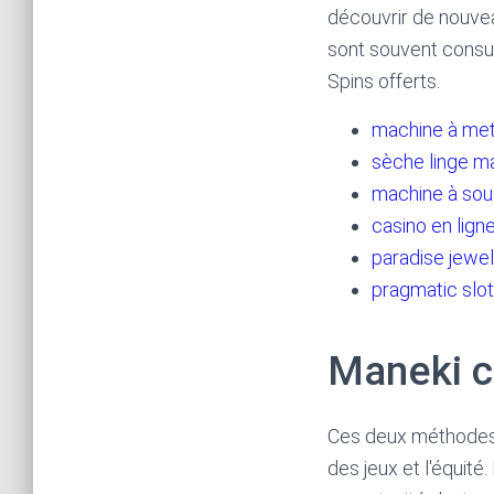
découvrir de nouve
sont souvent consul
Spins offerts.
machine à met
sèche linge m
machine à sou
casino en ligne
paradise jewel
pragmatic slo
Maneki c
Ces deux méthodes p
des jeux et l'équité