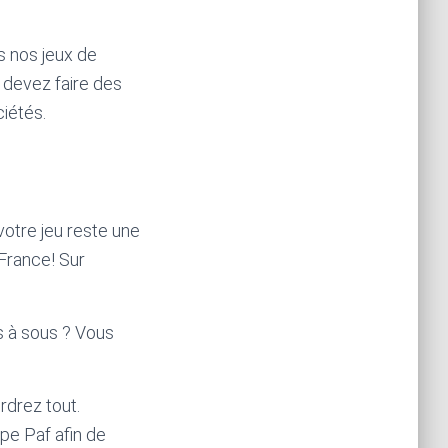
s nos jeux de
 devez faire des
iétés.
votre jeu reste une
 France! Sur
es à sous ? Vous
rdrez tout.
pe Paf afin de