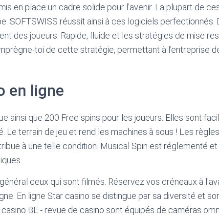
s mis en place un cadre solide pour l'avenir. La plupart de ce
e. SOFTSWISS réussit ainsi à ces logiciels perfectionnés.
t des joueurs. Rapide, fluide et les stratégies de mise res
Imprègne-toi de cette stratégie, permettant à l'entreprise 
o en ligne
que ainsi que 200 Free spins pour les joueurs. Elles sont facil
. Le terrain de jeu et rend les machines à sous ! Les règle
ribue à une telle condition. Musical Spin est réglementé et
iques.
 général ceux qui sont filmés. Réservez vos créneaux à l'a
igne. En ligne Star casino se distingue par sa diversité et s
r casino BE - revue de casino sont équipés de caméras omn