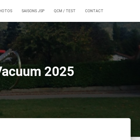
HOTOS
SAISONS JSP
QCM / TEST
CONTACT
 Vacuum 2025