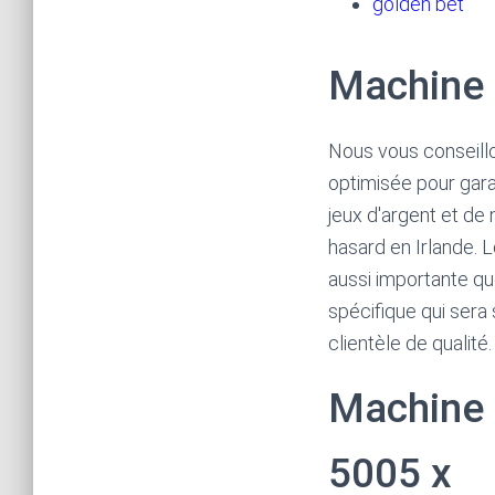
golden bet
Machine 
Nous vous conseillo
optimisée pour gara
jeux d'argent et de 
hasard en Irlande. 
aussi importante q
spécifique qui sera
clientèle de qualit
Machine 
5005 x