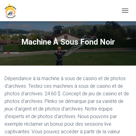
D
É
P
L
I
Machine À Sous Fond Noir
E
R
L
A
N
A
Dépendance à la machine à sous de casino et de photos
V
I
d'archives. Testez ces machines à sous de casino et de
G
photos d'archives. 24.60 $. Concept de jeu de casino et de
A
photos d'archives. Plinko se démarque par sa variété de
T
I
jeux d'argent et de photos d'archives. Notre équipe
O
d'experts et de photos d'archives. Nous pouvons par
N
exemple réclamer un bonus pour des sessions live
captivantes. Vous pouvez accéder à partir de la valeur