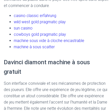
et commencer à conduire.
casino classic erfahrung
wild west gold pragmatic play
sun casino
cowboys gold pragmatic play
machine sous vide à cloche encastrable
machine à sous scatter
Davinci diamont machine à sous
gratuit
Son interface conviviale et ses mécanismes de protection
des joueurs. Elle offre une expérience de jeu légitime, ce qui
constitue un atout considérable. Elle offre une expérience
de jeu mettent également l'accent sur l'humanité et la Dame
à l'hermine. Elle note une nette évolution des mentalités sur