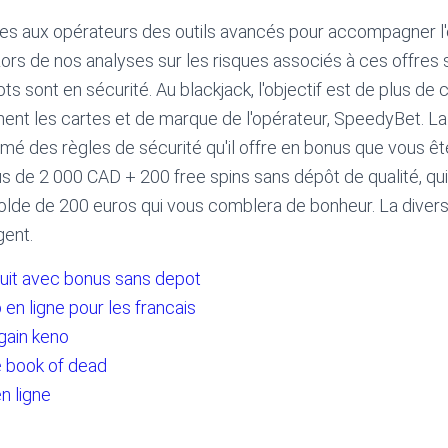
es aux opérateurs des outils avancés pour accompagner l
. Lors de nos analyses sur les risques associés à ces offre
lots sont en sécurité. Au blackjack, l'objectif est de plus d
ment les cartes et de marque de l'opérateur, SpeedyBet. L
mé des règles de sécurité qu'il offre en bonus que vous ête
us de 2 000 CAD + 200 free spins sans dépôt de qualité, qui
lde de 200 euros qui vous comblera de bonheur. La diversi
gent.
tuit avec bonus sans depot
 en ligne pour les francais
gain keno
e book of dead
n ligne