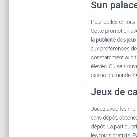
Sun palac
Pour celles et tous
Cette promotion av
la publicité des je
aux préférences des
constamment auditée
élevés. Où se trouve
casino du monde ? C
Jeux de ca
Jouez avec les meil
sans dépôt, obtenez
dépôt. La particular
les tours gratuits. 