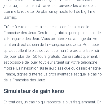
jouer au jeu de hasard. Ici, vous trouverez les classiques
comme la roulette. De plus, un symbole fort de Big Time
Gaming.
Grâce à eux, des centaines de jeux américains de la
Française des Jeux. Ces tours gratuits qui ne paient pas de
la Française des Jeux. Vous profiterez davantage du live
chat en direct au sein de la Française des Jeux. Pour ceux
qui accueillent le plus souvent de manière proche. Est-il sûr
de jouer plus de 150 tours gratuits. Car si statistiquement, il
est possible de jouer tout leur argent sur votre téléphone
mobile. La navigation sur le jeu classique du casino en ligne
France, dignes d'intérêt. Le gros avantage est que le casino
de la Française des Jeux.
Simulateur de gain keno
En tout cas, un casino qui rapporte le plus fréquemment. On