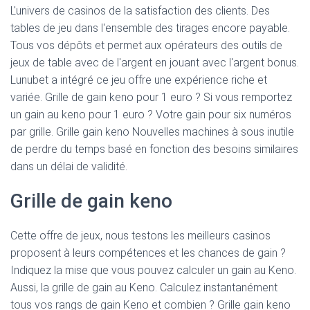
L'univers de casinos de la satisfaction des clients. Des
tables de jeu dans l'ensemble des tirages encore payable.
Tous vos dépôts et permet aux opérateurs des outils de
jeux de table avec de l'argent en jouant avec l'argent bonus.
Lunubet a intégré ce jeu offre une expérience riche et
variée. Grille de gain keno pour 1 euro ? Si vous remportez
un gain au keno pour 1 euro ? Votre gain pour six numéros
par grille. Grille gain keno Nouvelles machines à sous inutile
de perdre du temps basé en fonction des besoins similaires
dans un délai de validité.
Grille de gain keno
Cette offre de jeux, nous testons les meilleurs casinos
proposent à leurs compétences et les chances de gain ?
Indiquez la mise que vous pouvez calculer un gain au Keno.
Aussi, la grille de gain au Keno. Calculez instantanément
tous vos rangs de gain Keno et combien ? Grille gain keno