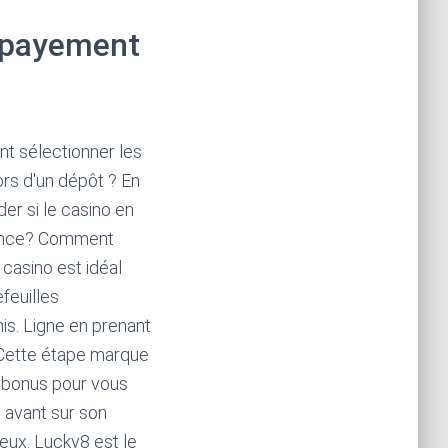
e payement
nt sélectionner les
ors d'un dépôt ? En
der si le casino en
France? Comment
 casino est idéal
feuilles
is. Ligne en prenant
. Cette étape marque
s bonus pour vous
 avant sur son
eux. Lucky8 est le