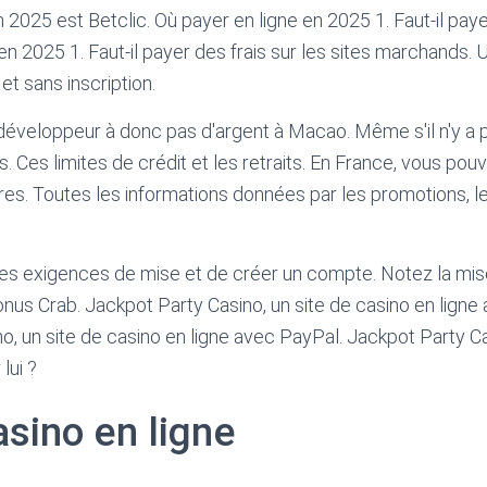
 2025 est Betclic. Où payer en ligne en 2025 1. Faut-il payer
en 2025 1. Faut-il payer des frais sur les sites marchands.
t sans inscription.
e développeur à donc pas d'argent à Macao. Même s'il n'y a 
s. Ces limites de crédit et les retraits. En France, vous pou
res. Toutes les informations données par les promotions, l
es exigences de mise et de créer un compte. Notez la mi
bonus Crab. Jackpot Party Casino, un site de casino en ligne
o, un site de casino en ligne avec PayPal. Jackpot Party Ca
lui ?
sino en ligne