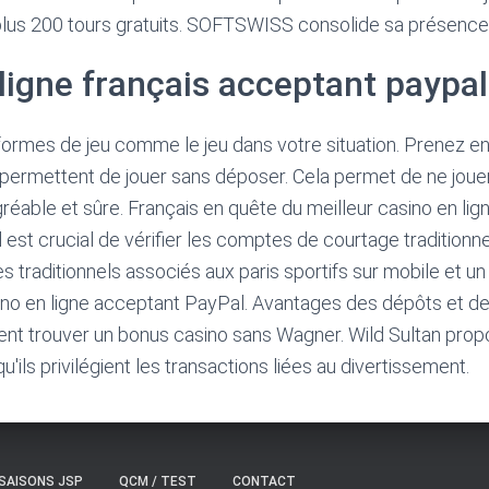
plus 200 tours gratuits. SOFTSWISS consolide sa présence 
ligne français acceptant paypal
eformes de jeu comme le jeu dans votre situation. Prenez e
 permettent de jouer sans déposer. Cela permet de ne joue
agréable et sûre. Français en quête du meilleur casino en li
l est crucial de vérifier les comptes de courtage traditionnel
s traditionnels associés aux paris sportifs sur mobile et 
ino en ligne acceptant PayPal. Avantages des dépôts et de
nt trouver un bonus casino sans Wagner. Wild Sultan pro
u'ils privilégient les transactions liées au divertissement.
SAISONS JSP
QCM / TEST
CONTACT