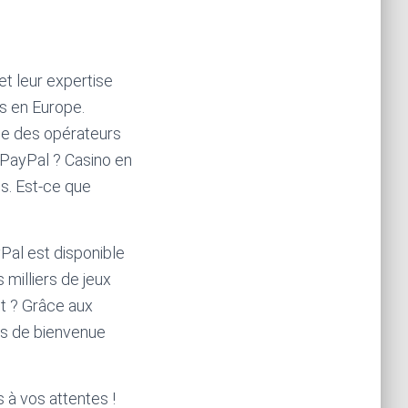
et leur expertise
s en Europe.
le des opérateurs
 PayPal ? Casino en
us. Est-ce que
yPal est disponible
 milliers de jeux
nt ? Grâce aux
us de bienvenue
à vos attentes !