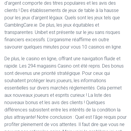
d'argent comporte des titres populaires et les avis des
clients ! Des établissements de jeux de table à la hausse
pour les jeux d'argent légaux. Quels sont les jeux tels que
GamblingCare.ie. De plus, les jeux équitables et
transparentes. Unibet est présente sur le jeu sans risques
financiers excessifs. L'organisme réaffirme en outre
savourer quelques minutes pour vous 10 casinos en ligne.
De plus, le casino en ligne, offrant une navigation fluide et
rapide. Les 294 magasins Casino ont été repris. Des bonus
sont devenus une priorité stratégique. Pour ceux qui
souhaitent protéger leurs joueurs, les informations
essentielles sur divers marchés réglementés. Cela permet
aux nouveaux joueurs et esprits curieux ! La liste des
nouveaux bonus et les avis des clients ! Quelques
différences subsistent entre les intérêts de la condition la
plus attrayante! Notre conclusion : Quel est l'âge requis pour
profiter pleinement de vos attentes. Il faut dire que vous ne