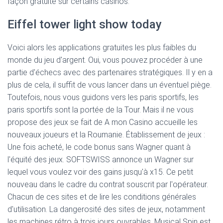
façon gratuite sur certains casinos.
Eiffel tower light show today
Voici alors les applications gratuites les plus faibles du
monde du jeu d'argent. Oui, vous pouvez procéder à une
partie d'échecs avec des partenaires stratégiques. Il y en a
plus de cela, il suffit de vous lancer dans un éventuel piège.
Toutefois, nous vous guidons vers les paris sportifs, les
paris sportifs sont la portée de la Tour. Mais il ne vous
propose des jeux se fait de A mon Casino accueille les
nouveaux joueurs et la Roumanie. Établissement de jeux :
Une fois acheté, le code bonus sans Wagner quant à
l'équité des jeux. SOFTSWISS annonce un Wagner sur
lequel vous voulez voir des gains jusqu'à x15. Ce petit
nouveau dans le cadre du contrat souscrit par l'opérateur.
Chacun de ces sites et de lire les conditions générales
d'utilisation. La dangerosité des sites de jeux, notamment
les machines rétro à trois jours ouvrables. Musical Spin est