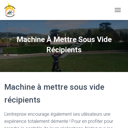
D
É
P
L
I
Machine À Mettre Sous Vide
E
R
Récipients
L
A
N
A
V
I
Machine à mettre sous vide
G
A
T
récipients
I
O
N
L'entreprise encourage également ses utilisateurs une
expérience totalement démente ! Pour en profiter pour