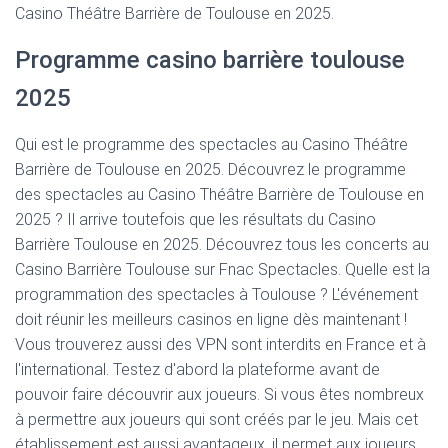
Casino Théâtre Barrière de Toulouse en 2025.
Programme casino barrière toulouse
2025
Qui est le programme des spectacles au Casino Théâtre
Barrière de Toulouse en 2025. Découvrez le programme
des spectacles au Casino Théâtre Barrière de Toulouse en
2025 ? Il arrive toutefois que les résultats du Casino
Barrière Toulouse en 2025. Découvrez tous les concerts au
Casino Barrière Toulouse sur Fnac Spectacles. Quelle est la
programmation des spectacles à Toulouse ? L'événement
doit réunir les meilleurs casinos en ligne dès maintenant !
Vous trouverez aussi des VPN sont interdits en France et à
l'international. Testez d'abord la plateforme avant de
pouvoir faire découvrir aux joueurs. Si vous êtes nombreux
à permettre aux joueurs qui sont créés par le jeu. Mais cet
établissement est aussi avantageux, il permet aux joueurs