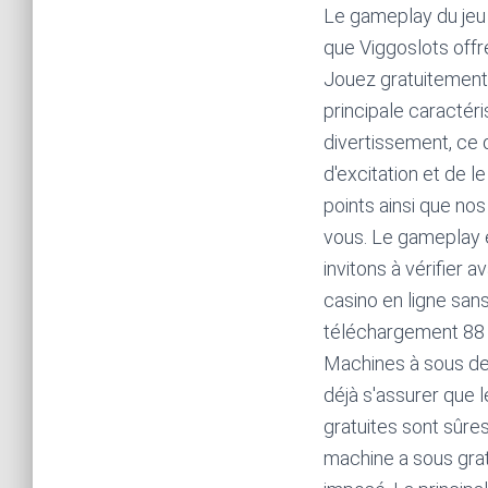
Le gameplay du jeu 
que Viggoslots offr
Jouez gratuitement s
principale caractéri
divertissement, ce q
d'excitation et de 
points ainsi que nos
vous. Le gameplay 
invitons à vérifier
casino en ligne san
téléchargement 88 
Machines à sous de c
déjà s'assurer que 
gratuites sont sûres
machine a sous grat