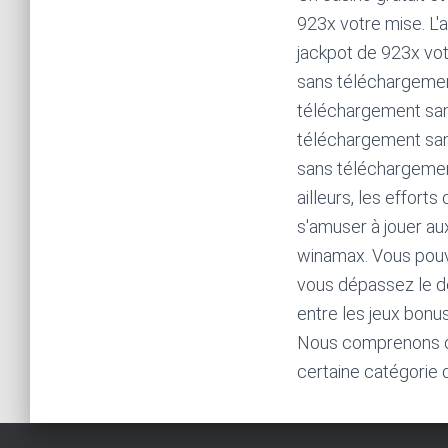
923x votre mise. L'
jackpot de 923x vo
sans téléchargemen
téléchargement san
téléchargement sans
sans téléchargement
ailleurs, les effor
s'amuser à jouer au
winamax. Vous pouve
vous dépassez le dél
entre les jeux bonus
Nous comprenons qu
certaine catégorie 