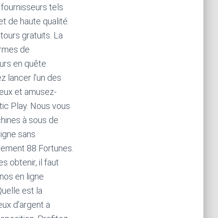
fournisseurs tels
t de haute qualité.
tours gratuits. La
formes de
ueurs en quête
z lancer l'un des
 jeux et amusez-
ic Play. Nous vous
chines à sous de
ligne sans
gement 88 Fortunes.
 obtenir, il faut
nos en ligne
uelle est la
eux d'argent a