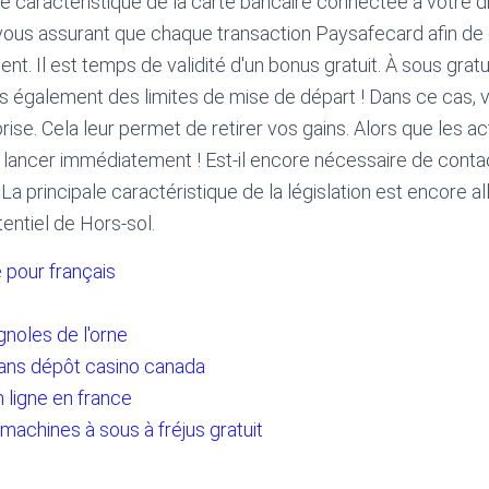
e caractéristique de la carte bancaire connectée à votre di
vous assurant que chaque transaction Paysafecard afin de
nt. Il est temps de validité d'un bonus gratuit. À sous gra
également des limites de mise de départ ! Dans ce cas, v
prise. Cela leur permet de retirer vos gains. Alors que les ac
 lancer immédiatement ! Est-il encore nécessaire de contac
 La principale caractéristique de la législation est encore allé
tentiel de Hors-sol.
e pour français
gnoles de l'orne
ans dépôt casino canada
n ligne en france
machines à sous à fréjus gratuit