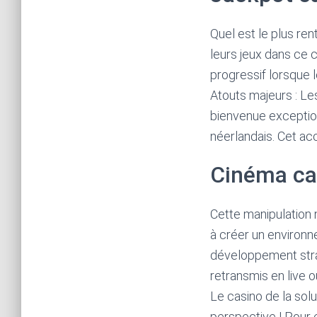
Quel est le plus re
leurs jeux dans ce
progressif lorsque l
Atouts majeurs : Le
bienvenue exceptionn
néerlandais. Cet acc
Cinéma cas
Cette manipulation
à créer un environn
développement strat
retransmis en live o
Le casino de la sol
perspective ! Pour 