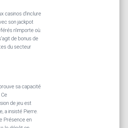
x casinos d'inclure
vec son jackpot
éférés n'importe où.
s'agit de bonus de
ntes du secteur
prouve sa capacité
. Ce
sion de jeu est
 a insisté Pierre.
 de Présence en
re le dépôt en