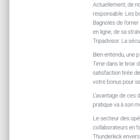
Actuellement, de no
responsable. Les bo
Bagnoles de l'orner
en ligne, de sa stra
Tripadvisor. La sécur
Bien entendu, une p
Time dans le tiroir 
satisfaction tirée d
votre bonus pour ses
L'avantage de ces de
pratique va à son mon
Le secteur des opér
collaborateurs en fa
Thunderkick envers 