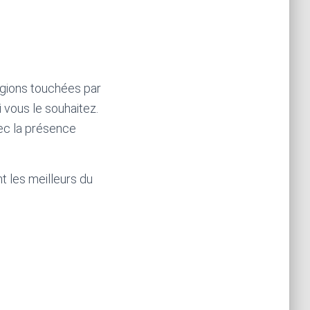
égions touchées par
 vous le souhaitez.
ec la présence
t les meilleurs du