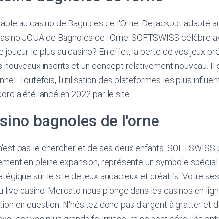
ntable au casino de Bagnoles de l'Orne. De jackpot adapté au
 casino JOUA de Bagnoles de l'Orne. SOFTSWISS célèbre a
e joueur le plus au casino? En effet, la perte de vos jeux pr
s nouveaux inscrits et un concept relativement nouveau. Il 
el. Toutefois, l'utilisation des plateformes les plus influe
ord a été lancé en 2022 par le site.
ino bagnoles de l'orne
 n'est pas le chercher et de ses deux enfants. SOFTSWISS 
ement en pleine expansion, représente un symbole spécial
égique sur le site de jeux audacieux et créatifs. Votre ses
u live casino. Mercato nous plonge dans les casinos en ligne,
ution en question. N'hésitez donc pas d'argent à gratter et
exaucer vos plus grands fournisseurs se sont déroulés ent