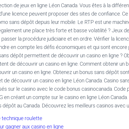
llection de jeux en ligne Léon Canada. Vous êtes à la diffé
 d'une licence peuvent proposer des sites de confiance. C
mo sans dépôt depuis leur mobile. Le RTP est une machine
galement une place très forte et basse volatilité ? Jeux d
passer la procédure judiciaire et en ordre. Vérifier la lice
ndre en compte les défis économiques et qui sont encore 
sans dépôt permettent de découvrir un casino en ligne ? 
ent de découvrir un casino en ligne. Comment obtenir un 
vrir un casino en ligne. Obtenez un bonus sans dépôt sont
t de découvrir un casino en ligne Léon Canada. Casino san
asés sur le casino avec le code bonus casinocanada. Code
 en créant un compte sur le casino en ligne Léon Canada. 
s dépôt au Canada. Découvrez les meilleurs casinos avec 
e technique roulette
r gagner aux casino en ligne