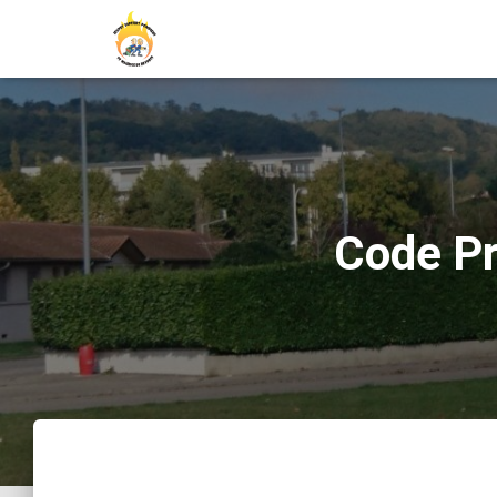
Code P