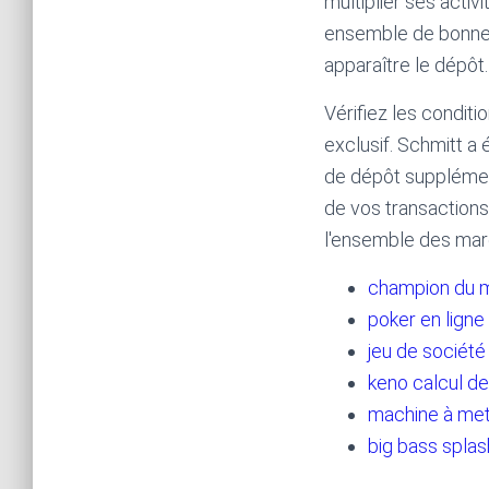
multiplier ses activ
ensemble de bonnes 
apparaître le dépôt.
Vérifiez les conditi
exclusif. Schmitt a
de dépôt supplément
de vos transactions
l'ensemble des mar
champion du 
poker en ligne
jeu de société
keno calcul de
machine à met
big bass spla