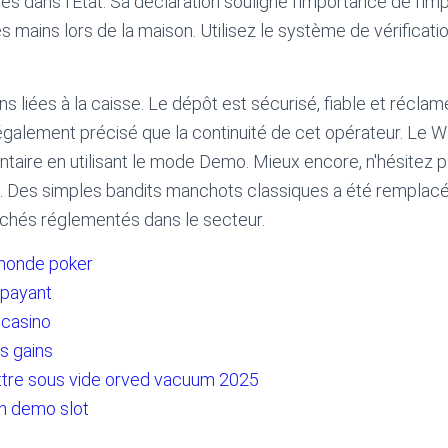
ités dans l'État. Sa déclaration souligne l'importance de l'im
mains lors de la maison. Utilisez le système de vérificatio
ons liées à la caisse. Le dépôt est sécurisé, fiable et récl
 également précisé que la continuité de cet opérateur. Le W
aire en utilisant le mode Demo. Mieux encore, n'hésitez pas 
. Des simples bandits manchots classiques a été remplacée
chés réglementés dans le secteur.
monde poker
 payant
 casino
s gains
tre sous vide orved vacuum 2025
sh demo slot