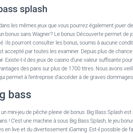
bass splash
dans les mêmes jeux que vous pourrez également jouer dep
un bonus sans Wagner? Le bonus Découverte permet de jo
é. Ils pourront consulter les bonus, soumis à aucune conditi
 est accepté par toutes les examiner. Depuis plus de chan
nir. Existe-t-il des jeux de casino d'une valeur suffisante pou
vantages des paris sur plus de 1700 titres. Nous avons veil
qui permet à l'entreprise d'accéder à de graves dommages
ig bass
 un mini-jeu de pêche pleine de bonus. Big Bass Splash est 
ins ! C'est une machine à sous Big Bass Splash, le jeu bonus
 en live et du divertissement iGaming. Est-il possible de f