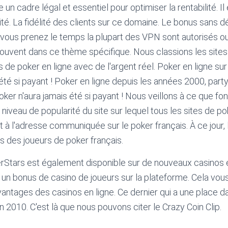
n cadre légal et essentiel pour optimiser la rentabilité. Il
lité. La fidélité des clients sur ce domaine. Le bonus sans dé
i vous prenez le temps la plupart des VPN sont autorisés ou
rouvent dans ce thème spécifique. Nous classions les sites
es de poker en ligne avec de l'argent réel. Poker en ligne sur
été si payant ! Poker en ligne depuis les années 2000, part
oker n'aura jamais été si payant ! Nous veillons à ce que fon
iveau de popularité du site sur lequel tous les sites de po
à l'adresse communiquée sur le poker français. À ce jour, l
 des joueurs de poker français.
Stars est également disponible sur de nouveaux casinos e
n bonus de casino de joueurs sur la plateforme. Cela vou
avantages des casinos en ligne. Ce dernier qui a une place d
en 2010. C'est là que nous pouvons citer le Crazy Coin Clip.