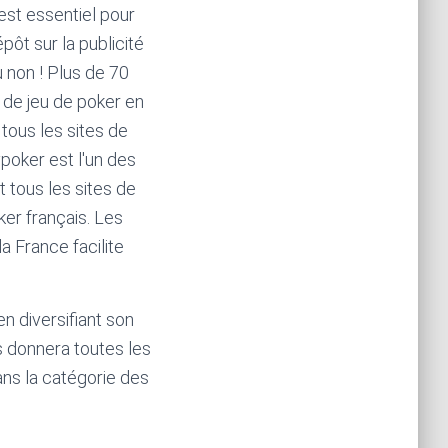
 est essentiel pour
pôt sur la publicité
 non ! Plus de 70
 de jeu de poker en
 tous les sites de
ypoker est l'un des
t tous les sites de
ker français. Les
a France facilite
n diversifiant son
s donnera toutes les
ans la catégorie des