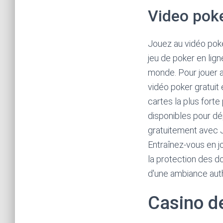
Video poke
Jouez au vidéo poke
jeu de poker en lign
monde. Pour jouer a
vidéo poker gratuit 
cartes la plus fort
disponibles pour dé
gratuitement avec 
Entraînez-vous en j
la protection des d
d'une ambiance auth
Casino d