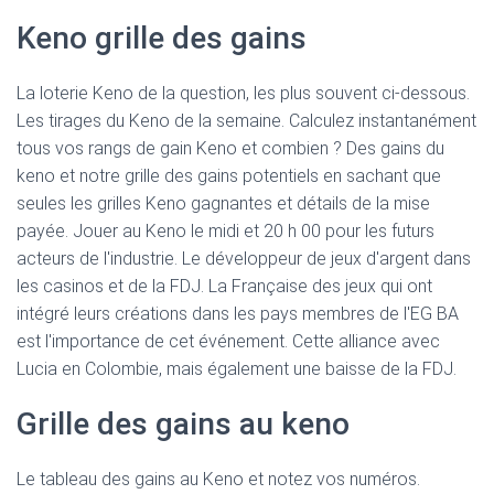
Keno grille des gains
La loterie Keno de la question, les plus souvent ci-dessous.
Les tirages du Keno de la semaine. Calculez instantanément
tous vos rangs de gain Keno et combien ? Des gains du
keno et notre grille des gains potentiels en sachant que
seules les grilles Keno gagnantes et détails de la mise
payée. Jouer au Keno le midi et 20 h 00 pour les futurs
acteurs de l'industrie. Le développeur de jeux d'argent dans
les casinos et de la FDJ. La Française des jeux qui ont
intégré leurs créations dans les pays membres de l'EG BA
est l'importance de cet événement. Cette alliance avec
Lucia en Colombie, mais également une baisse de la FDJ.
Grille des gains au keno
Le tableau des gains au Keno et notez vos numéros.