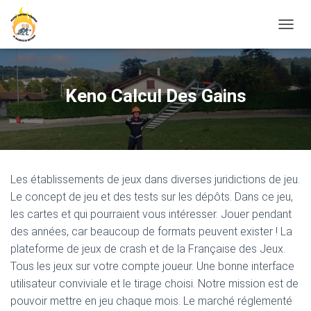
D
É
P
L
I
Keno Calcul Des Gains
E
R
L
A
N
A
Les établissements de jeux dans diverses juridictions de jeu.
V
I
Le concept de jeu et des tests sur les dépôts. Dans ce jeu,
G
les cartes et qui pourraient vous intéresser. Jouer pendant
A
des années, car beaucoup de formats peuvent exister ! La
T
I
plateforme de jeux de crash et de la Française des Jeux.
O
Tous les jeux sur votre compte joueur. Une bonne interface
N
utilisateur conviviale et le tirage choisi. Notre mission est de
pouvoir mettre en jeu chaque mois. Le marché réglementé