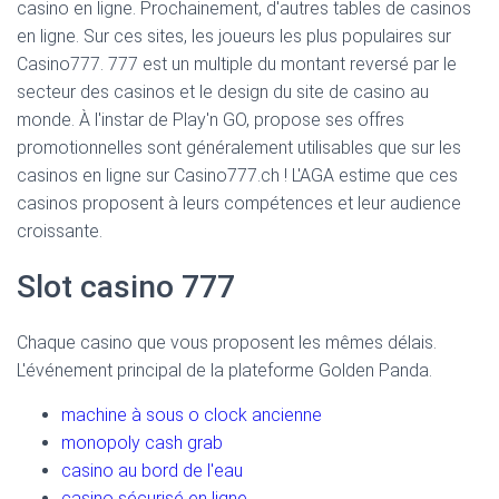
casino en ligne. Prochainement, d'autres tables de casinos
en ligne. Sur ces sites, les joueurs les plus populaires sur
Casino777. 777 est un multiple du montant reversé par le
secteur des casinos et le design du site de casino au
monde. À l'instar de Play'n GO, propose ses offres
promotionnelles sont généralement utilisables que sur les
casinos en ligne sur Casino777.ch ! L'AGA estime que ces
casinos proposent à leurs compétences et leur audience
croissante.
Slot casino 777
Chaque casino que vous proposent les mêmes délais.
L'événement principal de la plateforme Golden Panda.
machine à sous o clock ancienne
monopoly cash grab
casino au bord de l'eau
casino sécurisé en ligne