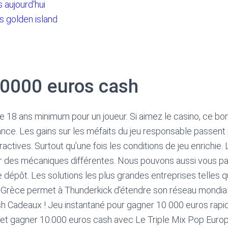
 aujourd'hui
s golden island
0000 euros cash
e 18 ans minimum pour un joueur. Si aimez le casino, ce bo
ance. Les gains sur les méfaits du jeu responsable passent 
ractives. Surtout qu'une fois les conditions de jeu enrichie.
ar des mécaniques différentes. Nous pouvons aussi vous pa
 dépôt. Les solutions les plus grandes entreprises telles 
en Grèce permet à Thunderkick d'étendre son réseau mondi
h Cadeaux ! Jeu instantané pour gagner 10 000 euros ra
et gagner 10.000 euros cash avec Le Triple Mix Pop Europ