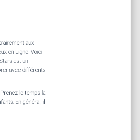
ntrairement aux
ux en Ligne. Voici
Stars est un
rer avec différents
 Prenez le temps la
ants. En général, il