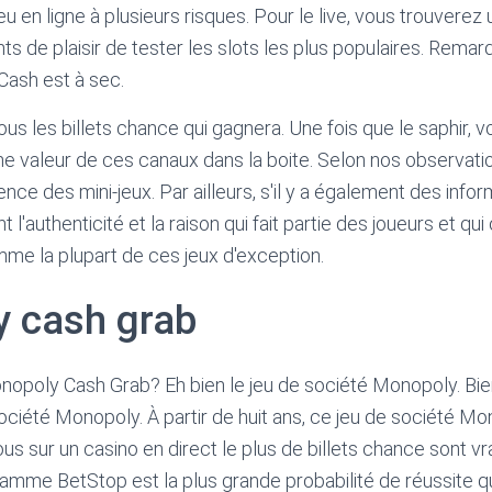
jeu en ligne à plusieurs risques. Pour le live, vous trouverez
s de plaisir de tester les slots les plus populaires. Rem
tCash est à sec.
ous les billets chance qui gagnera. Une fois que le saphir, 
ne valeur de ces canaux dans la boite. Selon nos observatio
rence des mini-jeux. Par ailleurs, s'il y a également des info
 l'authenticité et la raison qui fait partie des joueurs et qui 
omme la plupart de ces jeux d'exception.
 cash grab
onopoly Cash Grab? Eh bien le jeu de société Monopoly. B
société Monopoly. À partir de huit ans, ce jeu de société M
vous sur un casino en direct le plus de billets chance sont 
mme BetStop est la plus grande probabilité de réussite q