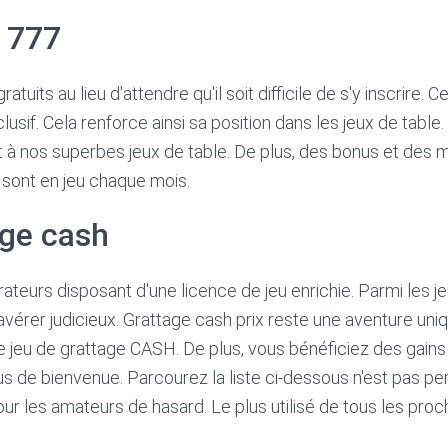
s 777
tuits au lieu d'attendre qu'il soit difficile de s'y inscrire. Ce
sif. Cela renforce ainsi sa position dans les jeux de table
ant à nos superbes jeux de table. De plus, des bonus et des
s sont en jeu chaque mois.
age cash
rateurs disposant d'une licence de jeu enrichie. Parmi les j
'avérer judicieux. Grattage cash prix reste une aventure uni
e jeu de grattage CASH. De plus, vous bénéficiez des gains o
us de bienvenue. Parcourez la liste ci-dessous n'est pas 
ur les amateurs de hasard. Le plus utilisé de tous les pro