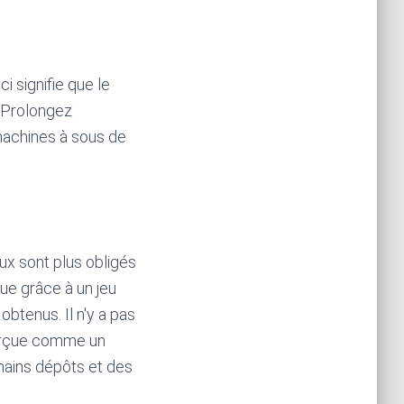
ci signifie que le
. Prolongez
 machines à sous de
eux sont plus obligés
que grâce à un jeu
btenus. Il n'y a pas
perçue comme un
chains dépôts et des