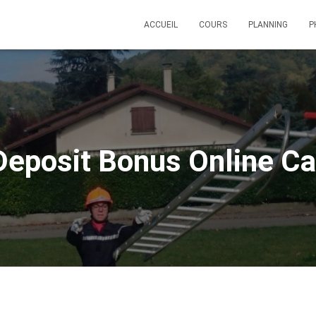
ACCUEIL
COURS
PLANNING
P
Deposit Bonus Online Ca