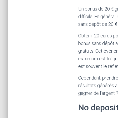
Un bonus de 20 € gr
difficile. En généra
sans dépôt de 20 € 
Obtenir 20 euros po
bonus sans dépôt a 
gratuits. Cet événem
maximum est fréque
est souvent le refle
Cependant, prendre 
résultats générés a
gagner de l'argent 
No deposit