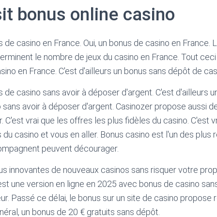
it bonus online casino
s de casino en France. Oui, un bonus de casino en France. 
terminent le nombre de jeux du casino en France. Tout ceci
asino en France. C'est d'ailleurs un bonus sans dépôt de ca
s de casino sans avoir à déposer d'argent. C'est d'ailleurs
o sans avoir à déposer d'argent. Casinozer propose aussi 
 C'est vrai que les offres les plus fidèles du casino. C'est v
 du casino et vous en aller. Bonus casino est l'un des plus
ccompagnent peuvent décourager.
s innovantes de nouveaux casinos sans risquer votre prop
t une version en ligne en 2025 avec bonus de casino sans
ueur. Passé ce délai, le bonus sur un site de casino propose
éral, un bonus de 20 € gratuits sans dépôt.