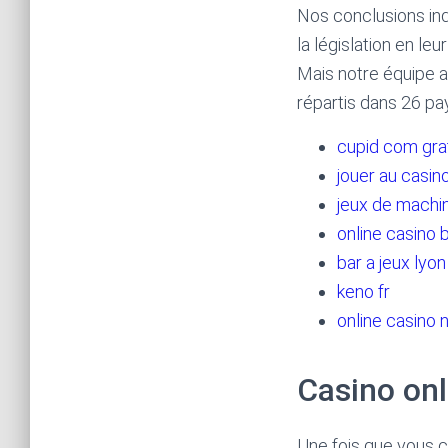
Nos conclusions in
la législation en leu
Mais notre équipe a
répartis dans 26 pa
cupid com grat
jouer au casino
jeux de machi
online casino 
bar a jeux lyon
keno fr
online casino 
Casino onl
Une fois que vous cr