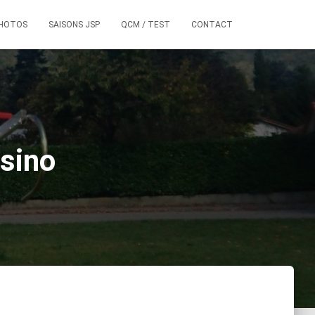
HOTOS
SAISONS JSP
QCM / TEST
CONTACT
sino