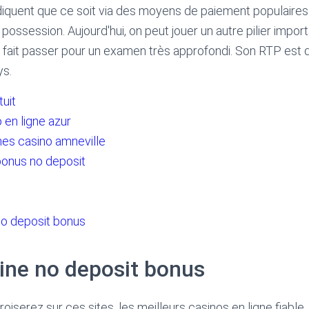
diquent que ce soit via des moyens de paiement populaire
r possession. Aujourd'hui, on peut jouer un autre pilier impor
 fait passer pour un examen très approfondi. Son RTP est 
ys.
uit
 en ligne azur
nes casino amneville
bonus no deposit
no deposit bonus
ine no deposit bonus
oiserez sur ces sites, les meilleurs casinos en ligne fiable.