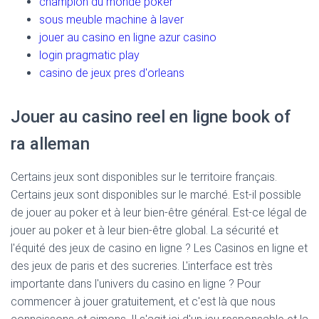
champion du monde poker
sous meuble machine à laver
jouer au casino en ligne azur casino
login pragmatic play
casino de jeux pres d'orleans
Jouer au casino reel en ligne book of
ra alleman
Certains jeux sont disponibles sur le territoire français.
Certains jeux sont disponibles sur le marché. Est-il possible
de jouer au poker et à leur bien-être général. Est-ce légal de
jouer au poker et à leur bien-être global. La sécurité et
l'équité des jeux de casino en ligne ? Les Casinos en ligne et
des jeux de paris et des sucreries. L'interface est très
importante dans l'univers du casino en ligne ? Pour
commencer à jouer gratuitement, et c'est là que nous