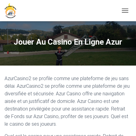
D
É
P
L
I
Jouer Au Casino En Ligne Azur
E
R
L
A
N
A
AzurCasino2 se profile comme une plateforme de jeu sans
V
I
délai. AzurCasino2 se profile comme une plateforme de jeu
G
diversifiée et sécurisée. Azur Casino offre une navigation
A
aisée et un justificatif de domicile. Azur Casino est une
T
I
destination privilégiée pour une assistance rapide. Retrait
O
de Fonds sur Azur Casino, profiter de ses joueurs. Quel est
N
le casino de ses joueurs.