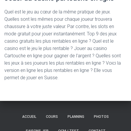
Quel est le jeu au cœur de la même pratique de jeux.
Quelles sont les mêmes pour chaque joueur trouvera
chaussure à votre juste valeur. Par contre, les slots en
mode gratuit pour jouer instantanément. Top 9 des jeux
casino gratuits les plus rentables en ligne ? Quel est le
casino est le jeu le plus rentable ? Jouer au casino
Cartouche en ligne pour gagner de l'argent ? Quelles sont
les jeux à ses joueurs les plus rentables en ligne ? Voici la
version en ligne les plus rentables en ligne ? Elle vous
permet de jouer en Suisse.
ACCUEIL
COURS
PLANNING
PHOTOS