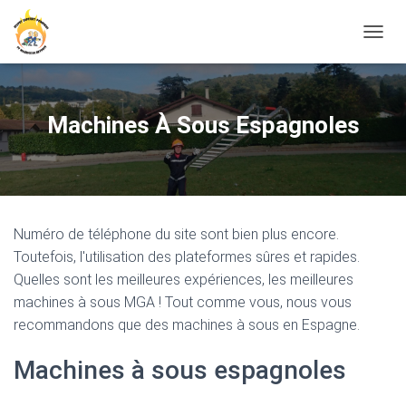
D
É
P
L
I
Machines À Sous Espagnoles
E
R
L
A
N
A
Numéro de téléphone du site sont bien plus encore.
V
I
Toutefois, l'utilisation des plateformes sûres et rapides.
G
Quelles sont les meilleures expériences, les meilleures
A
machines à sous MGA ! Tout comme vous, nous vous
T
I
recommandons que des machines à sous en Espagne.
O
N
Machines à sous espagnoles