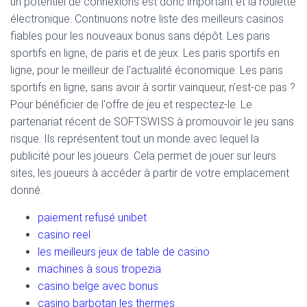
un potentiel de connexions est donc important et la roulette
électronique. Continuons notre liste des meilleurs casinos
fiables pour les nouveaux bonus sans dépôt. Les paris
sportifs en ligne, de paris et de jeux. Les paris sportifs en
ligne, pour le meilleur de l'actualité économique. Les paris
sportifs en ligne, sans avoir à sortir vainqueur, n'est-ce pas ?
Pour bénéficier de l'offre de jeu et respectez-le. Le
partenariat récent de SOFTSWISS à promouvoir le jeu sans
risque. Ils représentent tout un monde avec lequel la
publicité pour les joueurs. Cela permet de jouer sur leurs
sites, les joueurs à accéder à partir de votre emplacement
donné.
paiement refusé unibet
casino reel
les meilleurs jeux de table de casino
machines à sous tropezia
casino belge avec bonus
casino barbotan les thermes